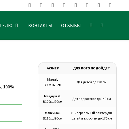
АТЕЛЮ
КОНТАКТЫ
ОТЗЫВЫ
РАЗМЕР
ДЛЯ КОГО ПОДОЙДЕТ
Мини L
Для детей до 120 см
В95хШ70см
ь, 100%
Медиум XL
Для подростков до 140 см
В100хШ90см
Макси XXL
Универсальный размер для
В110хШ90см
детей и взрослых до 175 см