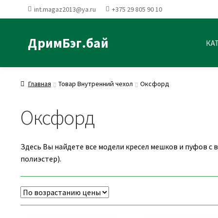
int.magaz2013@ya.ru
+375 29 805 90 10
ДримБэг.бай
КА
Главная
Товар Внутренний чехол
Оксфорд
Оксфорд
Здесь Вы найдете все модели кресел мешков и пуфов с 
полиэстер).