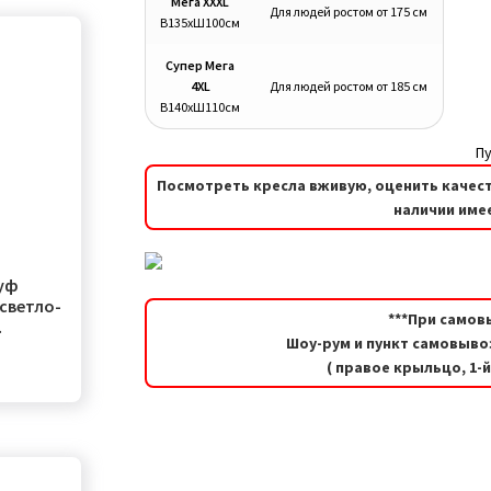
Мега XXXL
Для людей ростом от 175 см
В135хШ100см
Супер Мега
4XL
Для людей ростом от 185 см
В140хШ110см
Пу
Посмотреть кресла вживую, оценить качест
наличии имее
уф
светло-
***При самов
Шоу-рум и пункт самовывоз
о)
( правое крыльцо, 1-
альная
Текущая
цена:
ла
55,00руб..
р
ет
олько