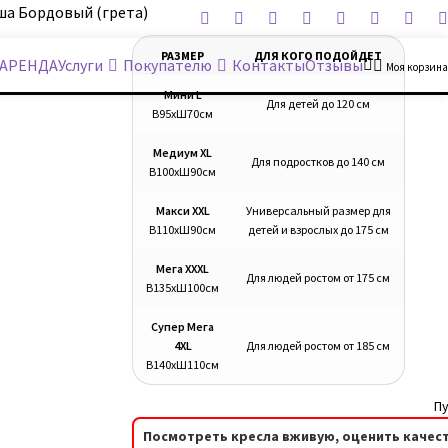
ша Бордовый (грета)
РАЗМЕР
ДЛЯ КОГО ПОДОЙДЕТ
АРЕНДА
Услуги
Покупателю
Контакты
Отзывы
Моя корзина
Мини L
Для детей до 120 см
В95хШ70см
Медиум XL
Для подростков до 140 см
В100хШ90см
Макси XXL
Универсальный размер для
В110хШ90см
детей и взрослых до 175 см
Мега XXXL
Для людей ростом от 175 см
В135хШ100см
Супер Мега
4XL
Для людей ростом от 185 см
В140хШ110см
Пу
Посмотреть кресла вживую, оценить качест