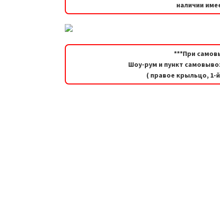
наличии имее
***При самов
Шоу-рум и пункт самовывоз
( правое крыльцо, 1-