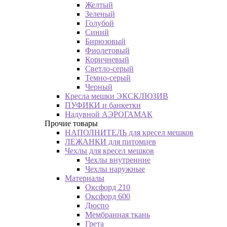
Желтый
Зеленый
Голубой
Синий
Бирюзовый
Фиолетовый
Коричневый
Светло-серый
Темно-серый
Черный
Кресла мешки ЭКСКЛЮЗИВ
ПУФИКИ и банкетки
Надувной АЭРОГАМАК
Прочие товары
НАПОЛНИТЕЛЬ для кресел мешков
ЛЕЖАНКИ для питомцев
Чехлы для кресел мешков
Чехлы внутренние
Чехлы наружные
Материалы
Оксфорд 210
Оксфорд 600
Дюспо
Мембранная ткань
Грета