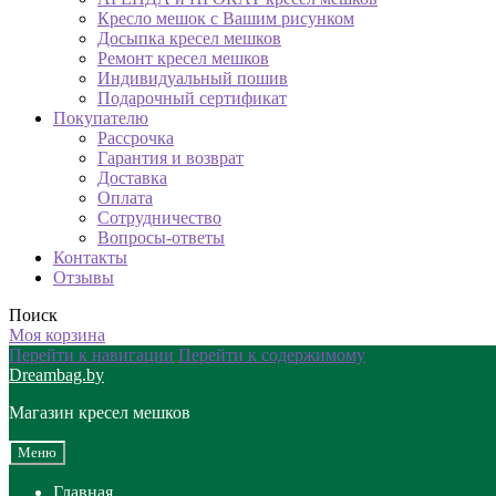
Кресло мешок с Вашим рисунком
Досыпка кресел мешков
Ремонт кресел мешков
Индивидуальный пошив
Подарочный сертификат
Покупателю
Рассрочка
Гарантия и возврат
Доставка
Оплата
Сотрудничество
Вопросы-ответы
Контакты
Отзывы
Поиск
Моя корзина
Перейти к навигации
Перейти к содержимому
Dreambag.by
Магазин кресел мешков
Меню
Главная