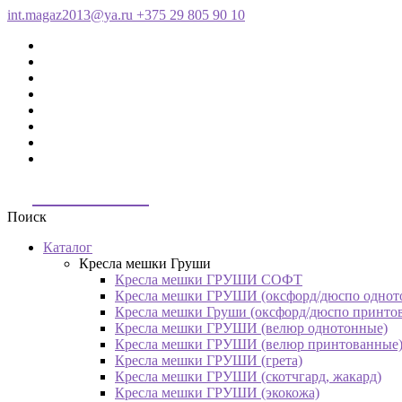
int.magaz2013@ya.ru
+375 29 805 90 10
ДримБэг.бай
Поиск
Каталог
Кресла мешки Груши
Кресла мешки ГРУШИ СОФТ
Кресла мешки ГРУШИ (оксфорд/дюспо однот
Кресла мешки Груши (оксфорд/дюспо принто
Кресла мешки ГРУШИ (велюр однотонные)
Кресла мешки ГРУШИ (велюр принтованные
Кресла мешки ГРУШИ (грета)
Кресла мешки ГРУШИ (скотчгард, жакард)
Кресла мешки ГРУШИ (экокожа)