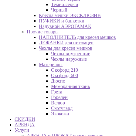
Темно-серый
Черный
Кресла мешки ЭКСКЛЮЗИВ
ПУФИКИ и банкетки
Надувной АЭРОГАМАК
Прочие товары
НАПОЛНИТЕЛЬ для кресел мешков
ЛЕЖАНКИ для питомцев
Чехлы для кресел мешков
Чехлы внутренние
Чехлы наружные
Материалы
Оксфорд 210
Оксфорд 600
Дюспо
Мембранная ткань
Грета
Гобелен
Велюр
Скотчгард
Экокожа
СКИДКИ
АРЕНДА
Услуги
АРЕНДА и ПРОКАТ кресел мешков