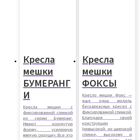
Кресла
Кресла
мешки
мешки
БУМЕРАНГ
ФОКСЫ
И
Кресло мешок Фокс —
еще одна модель
бескаркасных кресел с
Кресла мешки с
фиксированной спинкой.
фиксированной спинкой
Благодаря своей
из серии Бумеранг.
конструкции
Имеют изогнутую
(невысокой, но широкой
форму, усиленную
спинке, высокому и
мягкую сидушку. Все это
широкому месту для