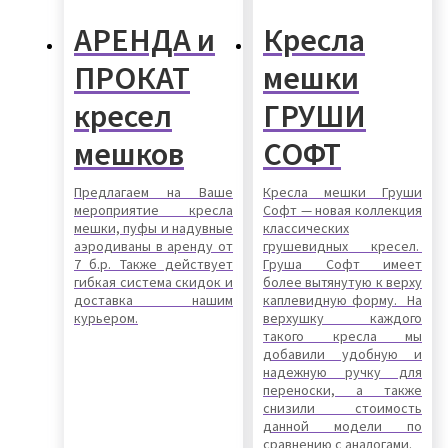
АРЕНДА и
Кресла
ПРОКАТ
мешки
кресел
ГРУШИ
мешков
СОФТ
Предлагаем на Ваше
Кресла мешки Груши
мероприятие кресла
Софт — новая коллекция
мешки, пуфы и надувные
классических
аэродиваны в аренду от
грушевидных кресел.
7 б.р. Также действует
Груша Софт имеет
гибкая система скидок и
более вытянутую к верху
доставка нашим
каплевидную форму. На
курьером.
верхушку каждого
такого кресла мы
добавили удобную и
надежную ручку для
переноски, а также
снизили стоимость
данной модели по
сравнению с аналогами.