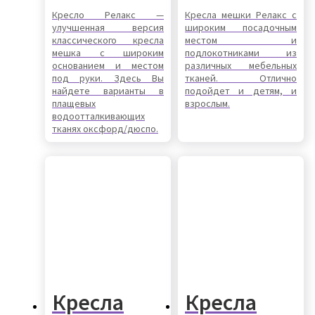
Кресло Релакс —
Кресла мешки Релакс с
улучшенная версия
широким посадочным
классического кресла
местом и
мешка с широким
подлокотниками из
основанием и местом
различных мебельных
под руки. Здесь Вы
тканей. Отлично
найдете варианты в
подойдет и детям, и
плащевых
взрослым.
водоотталкивающих
тканях оксфорд/дюспо.
Кресла
Кресла