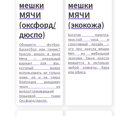
мешки
мешки
МЯЧИ
МЯЧИ
(оксфорд/
(экокожа)
дюспо)
Богатая палитра,
простой уход и
спортивный дизайн —
Обожаете футбол,
это про кресла мешки
баскетбол или теннис?
Мяч из мебельной
Кресло мешок в виде
экокожи. Такое кресло
Мяча — идеальный
впишется в интерьер
вариант для Вас,
любой комнаты, бара
который можно
или офиса.
использовать не только
дома, но и на улице
благодаря внешнему
чехлу из
водоотталкивающей
плащевой ткани
Оксфорд/дюспо.