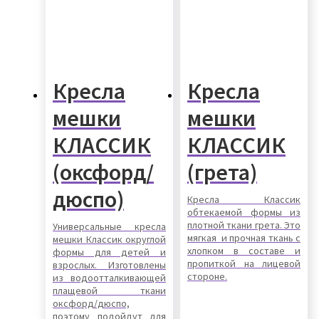
Кресла
Кресла
мешки
мешки
КЛАССИК
КЛАССИК
(оксфорд/
(грета)
дюспо)
Кресла Классик
обтекаемой формы из
плотной ткани грета. Это
Универсальные кресла
мягкая и прочная ткань с
мешки Классик округлой
хлопком в составе и
формы для детей и
пропиткой на лицевой
взрослых. Изготовлены
стороне.
из водоотталкивающей
плащевой ткани
оксфорд/дюспо,
поэтому подойдут для