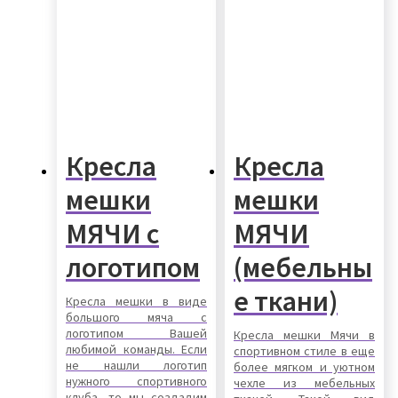
Кресла
Кресла
мешки
мешки
МЯЧИ с
МЯЧИ
логотипом
(мебельны
е ткани)
Кресла мешки в виде
большого мяча с
логотипом Вашей
Кресла мешки Мячи в
любимой команды. Если
спортивном стиле в еще
не нашли логотип
более мягком и уютном
нужного спортивного
чехле из мебельных
клуба, то мы создадим