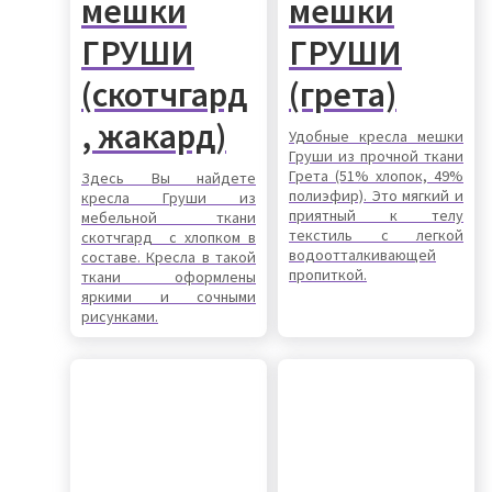
мешки
мешки
ГРУШИ
ГРУШИ
(скотчгард
(грета)
, жакард)
Удобные кресла мешки
Груши из прочной ткани
Грета (51% хлопок, 49%
Здесь Вы найдете
полиэфир). Это мягкий и
кресла Груши из
приятный к телу
мебельной ткани
текстиль с легкой
скотчгард с хлопком в
водоотталкивающей
составе. Кресла в такой
пропиткой.
ткани оформлены
яркими и сочными
рисунками.