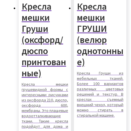
Кресла
Кресла
мешки
мешки
Груши
ГРУШИ
(оксфорд/
(велюр
дюспо
однотонны
принтован
е)
ные)
Кресла Груши из
мебельных тканей.
Более 100 вариантов
Кресла мешки
различных цветовых
грушевидной формы с
решений и текстур. В
интересными рисунками
креслах съемный
из оксфорда 210, дюспо,
внешний чехол, который
оксфорда 600,
можно стирать в
мембраны. Это плащевые
стиральной машине.
водоотталкивающие
ткани. Такие кресла
подойдут для дома и