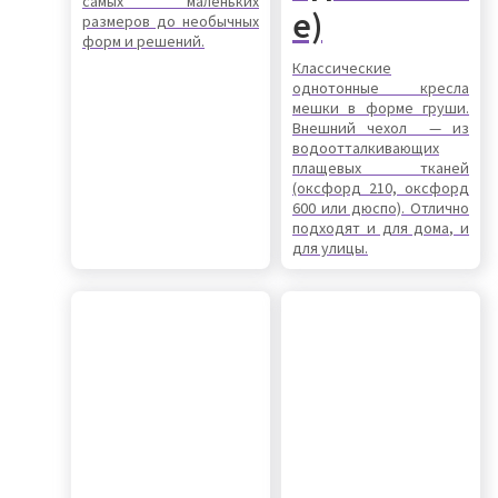
самых маленьких
е)
размеров до необычных
форм и решений.
Классические
однотонные кресла
мешки в форме груши.
Внешний чехол — из
водоотталкивающих
плащевых тканей
(оксфорд 210, оксфорд
600 или дюспо). Отлично
подходят и для дома, и
для улицы.