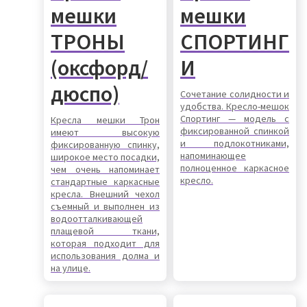
мешки
мешки
ТРОНЫ
СПОРТИНГ
(оксфорд/
И
дюспо)
Сочетание солидности и
удобства. Кресло-мешок
Спортинг — модель с
Кресла мешки Трон
фиксированной спинкой
имеют высокую
и подлокотниками,
фиксированную спинку,
напоминающее
широкое место посадки,
полноценное каркасное
чем очень напоминает
кресло.
стандартные каркасные
кресла. Внешний чехол
съемный и выполнен из
водоотталкивающей
плащевой ткани,
которая подходит для
использования долма и
на улице.