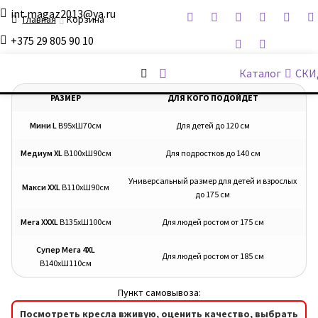
int.magaz2013@ya.ru
Главная
Корзина
+375 29 805 90 10
ДримБэг.бай
Каталог
СКИ
РАЗМЕР
ДЛЯ КОГО ПОДОЙДЕТ
Мини L
В95хШ70см
Для детей до 120 см
Медиум XL
В100хШ90см
Для подростков до 140 см
Универсальный размер для детей и взрослых
Макси XXL
В110хШ90см
до 175 см
Мега XXXL
В135хШ100см
Для людей ростом от 175 см
Супер Мега 4XL
Для людей ростом от 185 см
В140хШ110см
Пункт самовывоза:
Посмотреть кресла вживую, оценить качество, выбрать