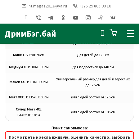
int.magaz2013@ya.ru
+375 29 805 90 10
Главная
Услуги
ДримБэг.бай
РАЗМЕР
ДЛЯ КОГО ПОДОЙДЕТ
Мини L
В95хШ70см
Для детей до 120 см
Медиум XL
В100хШ90см
Для подростков до 140 см
Универсальный размер для детей и взрослых
Макси XXL
В110хШ90см
до 175 см
Мега XXXL
В135хШ100см
Для людей ростом от 175 см
Супер Мега 4XL
Для людей ростом от 185 см
В140хШ110см
Пункт самовывоза:
Посмотреть кресла вживую, оценить качество, выбрать