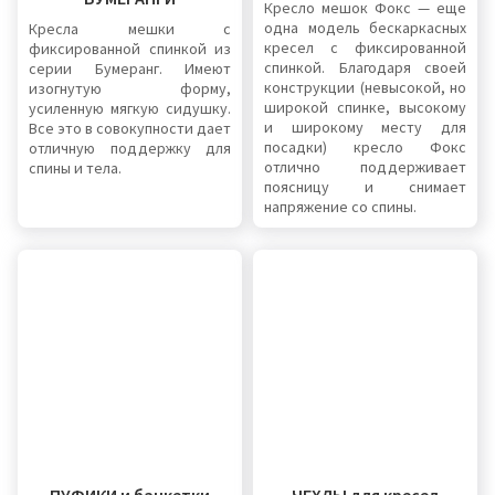
Кресло мешок Фокс — еще
одна модель бескаркасных
Кресла мешки с
кресел с фиксированной
фиксированной спинкой из
спинкой. Благодаря своей
серии Бумеранг. Имеют
конструкции (невысокой, но
изогнутую форму,
широкой спинке, высокому
усиленную мягкую сидушку.
и широкому месту для
Все это в совокупности дает
посадки) кресло Фокс
отличную поддержку для
отлично поддерживает
спины и тела.
поясницу и снимает
напряжение со спины.
ПУФИКИ и банкетки
ЧЕХЛЫ для кресел