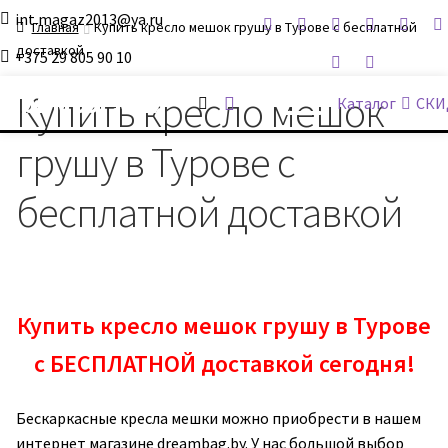
int.magaz2013@ya.ru
Главная
Купить кресло мешок грушу в Турове с бесплатной
доставкой
+375 29 805 90 10
ДримБэг.бай
Купить кресло мешок
Каталог
СКИ
грушу в Турове с
бесплатной доставкой
Купить кресло мешок грушу в Турове
с БЕСПЛАТНОЙ доставкой сегодня!
Бескаркасные кресла мешки можно приобрести в нашем
интернет магазине dreambag.by. У нас большой выбор