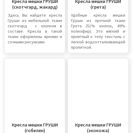
Кресла мешки ГРУШИ
Кресла мешки ГРУШИ
(скотчгард, жакард)
(грета)
Здесь Вы найдете кресла
Удобные кресла мешки
Груши из мебельной ткани
Груши из прочной ткани
скотчгард с хлопком в
Грета (51% хлопок, 49%
составе. Кресла в такой
полиэфир). Это мягкий и
ткани оформлены яркими и
приятный к телу текстиль с
сочными рисунками.
легкой водоотталкивающей
пропиткой.
Кресла мешки ГРУШИ
Кресла мешки ГРУШИ
(гобелен)
(экокожа)