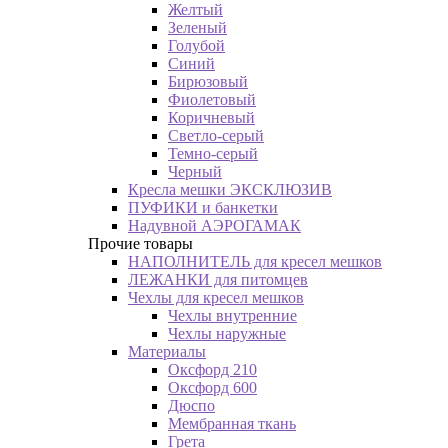
Желтый
Зеленый
Голубой
Синий
Бирюзовый
Фиолетовый
Коричневый
Светло-серый
Темно-серый
Черный
Кресла мешки ЭКСКЛЮЗИВ
ПУФИКИ и банкетки
Надувной АЭРОГАМАК
Прочие товары
НАПОЛНИТЕЛЬ для кресел мешков
ЛЕЖАНКИ для питомцев
Чехлы для кресел мешков
Чехлы внутренние
Чехлы наружные
Материалы
Оксфорд 210
Оксфорд 600
Дюспо
Мембранная ткань
Грета