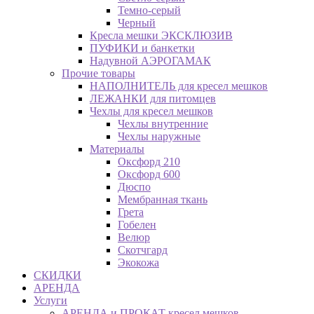
Темно-серый
Черный
Кресла мешки ЭКСКЛЮЗИВ
ПУФИКИ и банкетки
Надувной АЭРОГАМАК
Прочие товары
НАПОЛНИТЕЛЬ для кресел мешков
ЛЕЖАНКИ для питомцев
Чехлы для кресел мешков
Чехлы внутренние
Чехлы наружные
Материалы
Оксфорд 210
Оксфорд 600
Дюспо
Мембранная ткань
Грета
Гобелен
Велюр
Скотчгард
Экокожа
СКИДКИ
АРЕНДА
Услуги
АРЕНДА и ПРОКАТ кресел мешков