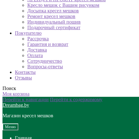
Кресло мешок с Вашим рисунком
Досыпка кресел мешков
Ремонт кресел мешков
Индивидуальный пошив
Подарочный сертификат
Покупателю
Рассрочка
Гарантия и возврат
Доставка
Оплата
Сотрудничество
Вопросы-ответы
Контакты
Отзывы
Поиск
Моя корзина
Перейти к навигации
Перейти к содержимому
Dreambag.by
Магазин кресел мешков
Меню
Главная