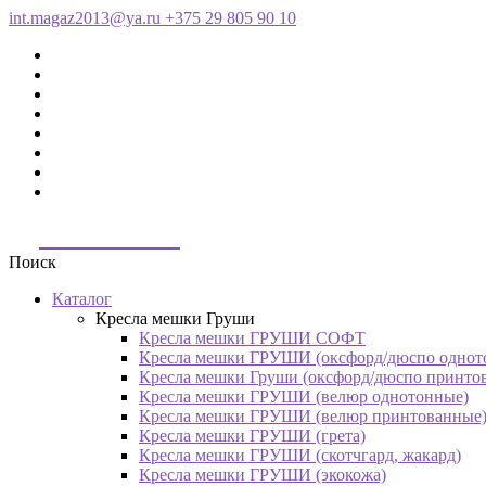
int.magaz2013@ya.ru
+375 29 805 90 10
ДримБэг.бай
Поиск
Каталог
Кресла мешки Груши
Кресла мешки ГРУШИ СОФТ
Кресла мешки ГРУШИ (оксфорд/дюспо однот
Кресла мешки Груши (оксфорд/дюспо принто
Кресла мешки ГРУШИ (велюр однотонные)
Кресла мешки ГРУШИ (велюр принтованные
Кресла мешки ГРУШИ (грета)
Кресла мешки ГРУШИ (скотчгард, жакард)
Кресла мешки ГРУШИ (экокожа)