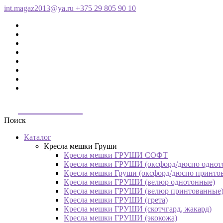
int.magaz2013@ya.ru
+375 29 805 90 10
ДримБэг.бай
Поиск
Каталог
Кресла мешки Груши
Кресла мешки ГРУШИ СОФТ
Кресла мешки ГРУШИ (оксфорд/дюспо однот
Кресла мешки Груши (оксфорд/дюспо принто
Кресла мешки ГРУШИ (велюр однотонные)
Кресла мешки ГРУШИ (велюр принтованные
Кресла мешки ГРУШИ (грета)
Кресла мешки ГРУШИ (скотчгард, жакард)
Кресла мешки ГРУШИ (экокожа)