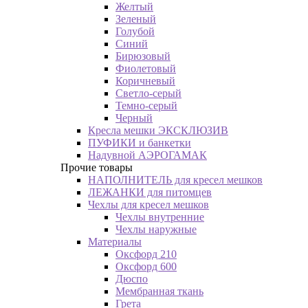
Желтый
Зеленый
Голубой
Синий
Бирюзовый
Фиолетовый
Коричневый
Светло-серый
Темно-серый
Черный
Кресла мешки ЭКСКЛЮЗИВ
ПУФИКИ и банкетки
Надувной АЭРОГАМАК
Прочие товары
НАПОЛНИТЕЛЬ для кресел мешков
ЛЕЖАНКИ для питомцев
Чехлы для кресел мешков
Чехлы внутренние
Чехлы наружные
Материалы
Оксфорд 210
Оксфорд 600
Дюспо
Мембранная ткань
Грета