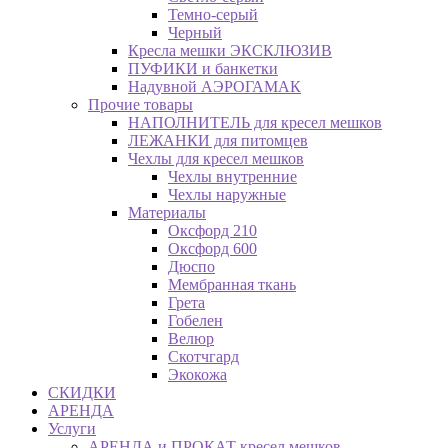
Темно-серый
Черный
Кресла мешки ЭКСКЛЮЗИВ
ПУФИКИ и банкетки
Надувной АЭРОГАМАК
Прочие товары
НАПОЛНИТЕЛЬ для кресел мешков
ЛЕЖАНКИ для питомцев
Чехлы для кресел мешков
Чехлы внутренние
Чехлы наружные
Материалы
Оксфорд 210
Оксфорд 600
Дюспо
Мембранная ткань
Грета
Гобелен
Велюр
Скотчгард
Экокожа
СКИДКИ
АРЕНДА
Услуги
АРЕНДА и ПРОКАТ кресел мешков