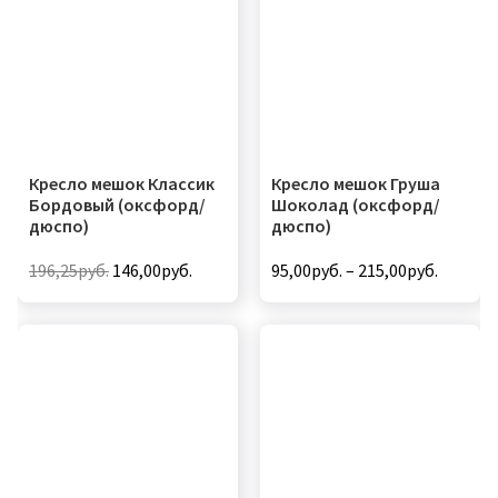
Кресло мешок Классик
Кресло мешок Груша
Бордовый (оксфорд/
Шоколад (оксфорд/
дюспо)
дюспо)
Первоначальная
Текущая
196,25
руб.
146,00
руб.
95,00
руб.
–
215,00
руб.
цена
цена:
Этот
Этот
составляла
146,00руб..
товар
товар
196,25руб..
имеет
имеет
несколько
несколько
вариаций.
вариаций.
Опции
Опции
можно
можно