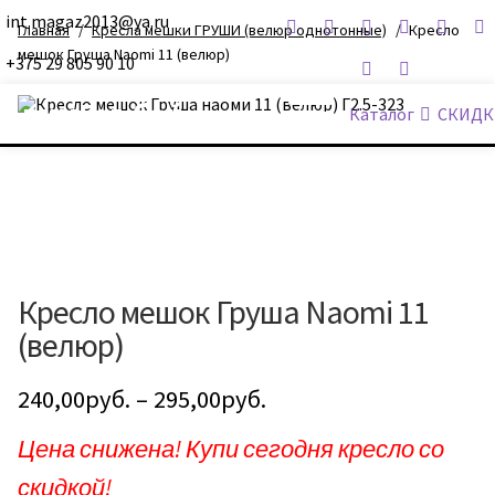
int.magaz2013@ya.ru
Главная
/
Кресла мешки ГРУШИ (велюр однотонные)
/
Кресло
мешок Груша Naomi 11 (велюр)
+375 29 805 90 10
ДримБэг.бай
Каталог
СКИДК
Кресло мешок Груша Naomi 11
(велюр)
240,00
руб.
–
295,00
руб.
Цена снижена! Купи сегодня кресло со
скидкой!