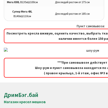
товара.
товара.
Мега XXXL
В135хШ100см
Для людей ростом от 175 см
Супер Мега 4XL
Для людей ростом от 185 см
В140хШ110см
Пункт самовывоза:
Посмотреть кресла вживую, оценить качество, выбрать тка
наличии имеется более 150 р
***При самовывозе действует 
Шоу-рум и пункт самовывоза находится по а
( правое крыльцо, 1-й этаж, офис №3 
ДримБэг.бай
Магазин кресел мешков