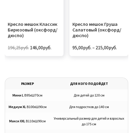
выбрать
выбрать
на
на
странице
странице
Кресло мешок Классик
Кресло мешок Груша
товара.
товара.
Бирюзовый (оксфорд/
Салатовый (оксфорд/
дюспо)
дюспо)
Первоначальная
Текущая
196,25
руб.
146,00
руб.
95,00
руб.
–
215,00
руб.
цена
цена:
Этот
Этот
составляла
146,00руб..
товар
товар
196,25руб..
имеет
имеет
несколько
несколько
РАЗМЕР
ДЛЯ КОГО ПОДОЙДЕТ
вариаций.
вариаций.
Мини L
В95хШ70см
Для детей до 120 см
Опции
Опции
можно
можно
Медиум XL
В100хШ90см
Для подростков до 140 см
выбрать
выбрать
на
на
Универсальный размер для детей и взрослых
Макси XXL
В110хШ90см
до 175 см
странице
странице