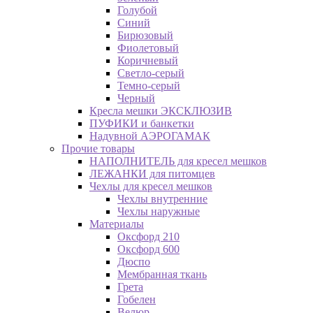
Голубой
Синий
Бирюзовый
Фиолетовый
Коричневый
Светло-серый
Темно-серый
Черный
Кресла мешки ЭКСКЛЮЗИВ
ПУФИКИ и банкетки
Надувной АЭРОГАМАК
Прочие товары
НАПОЛНИТЕЛЬ для кресел мешков
ЛЕЖАНКИ для питомцев
Чехлы для кресел мешков
Чехлы внутренние
Чехлы наружные
Материалы
Оксфорд 210
Оксфорд 600
Дюспо
Мембранная ткань
Грета
Гобелен
Велюр