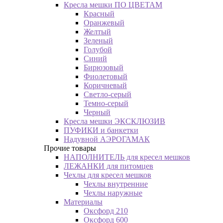
Кресла мешки ПО ЦВЕТАМ
Красный
Оранжевый
Желтый
Зеленый
Голубой
Синий
Бирюзовый
Фиолетовый
Коричневый
Светло-серый
Темно-серый
Черный
Кресла мешки ЭКСКЛЮЗИВ
ПУФИКИ и банкетки
Надувной АЭРОГАМАК
Прочие товары
НАПОЛНИТЕЛЬ для кресел мешков
ЛЕЖАНКИ для питомцев
Чехлы для кресел мешков
Чехлы внутренние
Чехлы наружные
Материалы
Оксфорд 210
Оксфорд 600