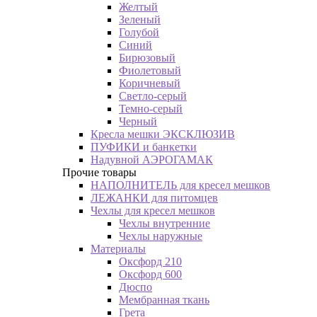
Желтый
Зеленый
Голубой
Синий
Бирюзовый
Фиолетовый
Коричневый
Светло-серый
Темно-серый
Черный
Кресла мешки ЭКСКЛЮЗИВ
ПУФИКИ и банкетки
Надувной АЭРОГАМАК
Прочие товары
НАПОЛНИТЕЛЬ для кресел мешков
ЛЕЖАНКИ для питомцев
Чехлы для кресел мешков
Чехлы внутренние
Чехлы наружные
Материалы
Оксфорд 210
Оксфорд 600
Дюспо
Мембранная ткань
Грета