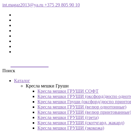
int.magaz2013@ya.ru
+375 29 805 90 10
ДримБэг.бай
Поиск
Каталог
Кресла мешки Груши
Кресла мешки ГРУШИ СОФТ
Кресла мешки ГРУШИ (оксфорд/дюспо однот
Кресла мешки Груши (оксфорд/дюспо принто
Кресла мешки ГРУШИ (велюр однотонные)
Кресла мешки ГРУШИ (велюр принтованные
Кресла мешки ГРУШИ (грета)
Кресла мешки ГРУШИ (скотчгард, жакард)
Кресла мешки ГРУШИ (экокожа)