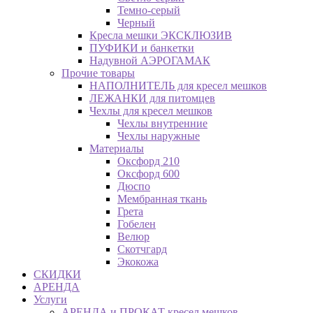
Темно-серый
Черный
Кресла мешки ЭКСКЛЮЗИВ
ПУФИКИ и банкетки
Надувной АЭРОГАМАК
Прочие товары
НАПОЛНИТЕЛЬ для кресел мешков
ЛЕЖАНКИ для питомцев
Чехлы для кресел мешков
Чехлы внутренние
Чехлы наружные
Материалы
Оксфорд 210
Оксфорд 600
Дюспо
Мембранная ткань
Грета
Гобелен
Велюр
Скотчгард
Экокожа
СКИДКИ
АРЕНДА
Услуги
АРЕНДА и ПРОКАТ кресел мешков