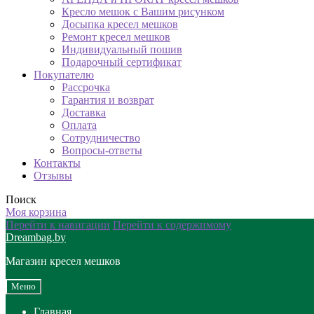
Кресло мешок с Вашим рисунком
Досыпка кресел мешков
Ремонт кресел мешков
Индивидуальный пошив
Подарочный сертификат
Покупателю
Рассрочка
Гарантия и возврат
Доставка
Оплата
Сотрудничество
Вопросы-ответы
Контакты
Отзывы
Поиск
Моя корзина
Перейти к навигации
Перейти к содержимому
Dreambag.by
Магазин кресел мешков
Меню
Главная