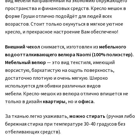
вид мебели направленный на экономию окружающего
пространства и финансовых средств. Кресло мешок в
форме Груши отлично подойдёт для людей всех
возрастов. Стоит только окунуться в мягкое уютное
кресло, и прекрасное настроение Вам обеспечено!
Внешний чехол
снимается, изготовлен из
мебельного
водоотталкивающего велюра Naomi (100% полиэстер).
Мебельный велюр
— это вид текстиля, имеющий
ворсистую, бархатистую на ощупь поверхность,
достаточно плотную и очень мягкую. Широко
используется для обивки различных видов
мебели. Кресло-мешок из велюра отлично впишется не
только в дизайн
квартиры,
но и
офиса.
За тканью легко ухаживать,
можно стирать
(ручная либо
бережная стирка при температуре 30-40 градусов без
отбеливающих средств).