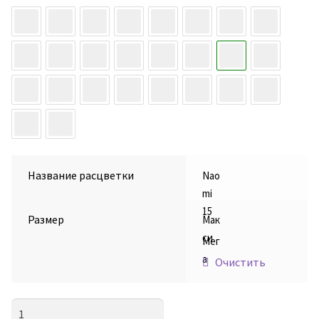
Название расцветки
Nao
mi
15
Размер
Мак
си
Мег
а
Очистить
Количество