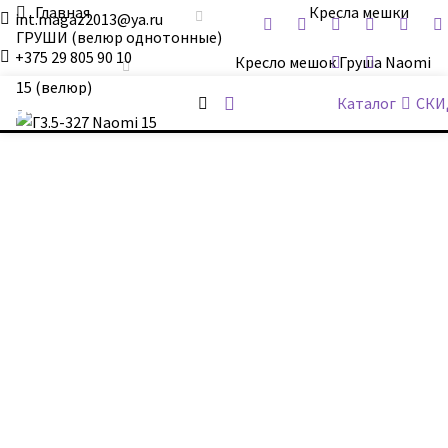
Главная
Кресла мешки
int.magaz2013@ya.ru
ГРУШИ (велюр однотонные)
+375 29 805 90 10
Кресло мешок Груша Naomi
15 (велюр)
ДримБэг.бай
Каталог
СКИ