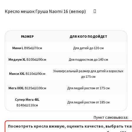
Кресло мешок Груша Naomi 16 (велюр)
РАЗМЕР
ДЛЯ КОГО ПОДОЙДЕТ
Мини L
В95хШ70см
Для детей до 120 см
Медиум XL
В100хШ90см
Для подростков до 140 см
Универсальный размер для детей и взрослых
Макси XXL
В110хШ90см
до 175 см
Мега XXXL
В135хШ100см
Для людей ростом от 175 см
Супер Мега 4XL
Для людей ростом от 185 см
В140хШ110см
Пункт самовывоза:
Посмотреть кресла вживую, оценить качество, выбрать тка