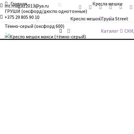
Главная
Кресла мешки
int.magaz2013@ya.ru
ГРУШИ (оксфорд/дюспо однотонные)
+375 29 805 90 10
Кресло мешок Груша Street
Тёмно-серый (оксфорд 600)
ДримБэг.бай
Каталог
СКИ