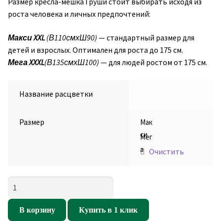
Размер кресла-мешка Груши стоит выбирать исходя из
роста человека и личных предпочтений:
Макси XXL
(В110смхШ90)
— стандартный размер для
детей и взрослых. Оптимален для роста до 175 см.
Мега XXXL
(В135смхШ100)
— для людей ростом от 175 см.
Название расцветки
Размер
Мак
си
Мег
а
Очистить
Количество
товара
Кресло
В корзину
Купить в 1 клик
мешок