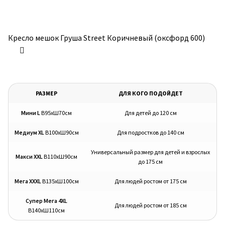
Кресло мешок Груша Street Коричневый (оксфорд 600)
РАЗМЕР
ДЛЯ КОГО ПОДОЙДЕТ
Мини L
В95хШ70см
Для детей до 120 см
Медиум XL
В100хШ90см
Для подростков до 140 см
Универсальный размер для детей и взрослых
Макси XXL
В110хШ90см
до 175 см
Мега XXXL
В135хШ100см
Для людей ростом от 175 см
Супер Мега 4XL
Для людей ростом от 185 см
В140хШ110см