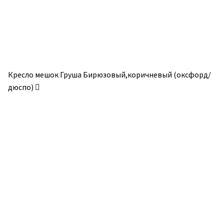
странице
странице
товара.
товара.
Кресло мешок Груша Бирюзовый,коричневый (оксфорд/
дюспо)