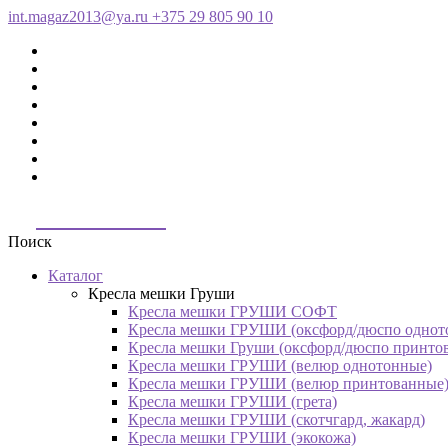
int.magaz2013@ya.ru
+375 29 805 90 10
ДримБэг.бай
Поиск
Каталог
Кресла мешки Груши
Кресла мешки ГРУШИ СОФТ
Кресла мешки ГРУШИ (оксфорд/дюспо однот
Кресла мешки Груши (оксфорд/дюспо принто
Кресла мешки ГРУШИ (велюр однотонные)
Кресла мешки ГРУШИ (велюр принтованные
Кресла мешки ГРУШИ (грета)
Кресла мешки ГРУШИ (скотчгард, жакард)
Кресла мешки ГРУШИ (экокожа)