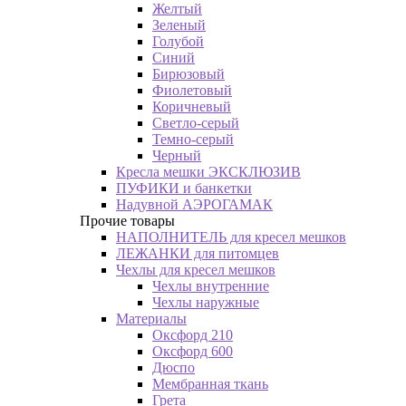
Желтый
Зеленый
Голубой
Синий
Бирюзовый
Фиолетовый
Коричневый
Светло-серый
Темно-серый
Черный
Кресла мешки ЭКСКЛЮЗИВ
ПУФИКИ и банкетки
Надувной АЭРОГАМАК
Прочие товары
НАПОЛНИТЕЛЬ для кресел мешков
ЛЕЖАНКИ для питомцев
Чехлы для кресел мешков
Чехлы внутренние
Чехлы наружные
Материалы
Оксфорд 210
Оксфорд 600
Дюспо
Мембранная ткань
Грета