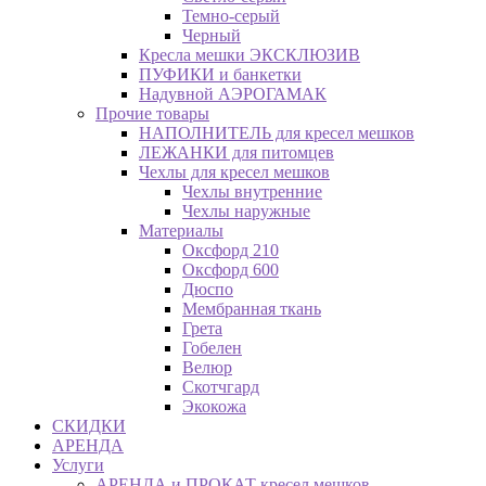
Темно-серый
Черный
Кресла мешки ЭКСКЛЮЗИВ
ПУФИКИ и банкетки
Надувной АЭРОГАМАК
Прочие товары
НАПОЛНИТЕЛЬ для кресел мешков
ЛЕЖАНКИ для питомцев
Чехлы для кресел мешков
Чехлы внутренние
Чехлы наружные
Материалы
Оксфорд 210
Оксфорд 600
Дюспо
Мембранная ткань
Грета
Гобелен
Велюр
Скотчгард
Экокожа
СКИДКИ
АРЕНДА
Услуги
АРЕНДА и ПРОКАТ кресел мешков