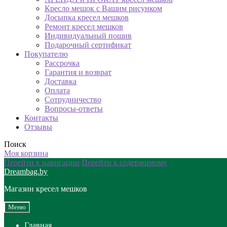
Кресло мешок с Вашим рисунком
Досыпка кресел мешков
Ремонт кресел мешков
Индивидуальный пошив
Подарочный сертификат
Покупателю
Рассрочка
Гарантия и возврат
Доставка
Оплата
Сотрудничество
Вопросы-ответы
Контакты
Отзывы
Поиск
Моя корзина
Перейти к навигации
Перейти к содержимому
Dreambag.by
Магазин кресел мешков
Меню
Главная