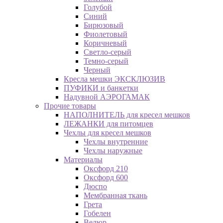
Голубой
Синий
Бирюзовый
Фиолетовый
Коричневый
Светло-серый
Темно-серый
Черный
Кресла мешки ЭКСКЛЮЗИВ
ПУФИКИ и банкетки
Надувной АЭРОГАМАК
Прочие товары
НАПОЛНИТЕЛЬ для кресел мешков
ЛЕЖАНКИ для питомцев
Чехлы для кресел мешков
Чехлы внутренние
Чехлы наружные
Материалы
Оксфорд 210
Оксфорд 600
Дюспо
Мембранная ткань
Грета
Гобелен
Велюр