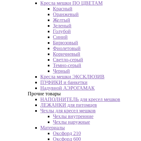
Кресла мешки ПО ЦВЕТАМ
Красный
Оранжевый
Желтый
Зеленый
Голубой
Синий
Бирюзовый
Фиолетовый
Коричневый
Светло-серый
Темно-серый
Черный
Кресла мешки ЭКСКЛЮЗИВ
ПУФИКИ и банкетки
Надувной АЭРОГАМАК
Прочие товары
НАПОЛНИТЕЛЬ для кресел мешков
ЛЕЖАНКИ для питомцев
Чехлы для кресел мешков
Чехлы внутренние
Чехлы наружные
Материалы
Оксфорд 210
Оксфорд 600