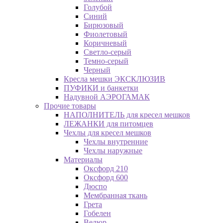
Голубой
Синий
Бирюзовый
Фиолетовый
Коричневый
Светло-серый
Темно-серый
Черный
Кресла мешки ЭКСКЛЮЗИВ
ПУФИКИ и банкетки
Надувной АЭРОГАМАК
Прочие товары
НАПОЛНИТЕЛЬ для кресел мешков
ЛЕЖАНКИ для питомцев
Чехлы для кресел мешков
Чехлы внутренние
Чехлы наружные
Материалы
Оксфорд 210
Оксфорд 600
Дюспо
Мембранная ткань
Грета
Гобелен
Велюр