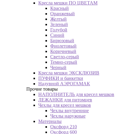
Кресла мешки ПО ЦВЕТАМ
Красный
Оранжевый
Желтый
Зеленый
Голубой
Синий
Бирюзовый
Фиолетовый
Коричневый
Светло-серый
Темно-серый
Черный
Кресла мешки ЭКСКЛЮЗИВ
ПУФИКИ и банкетки
Надувной АЭРОГАМАК
Прочие товары
НАПОЛНИТЕЛЬ для кресел мешков
ЛЕЖАНКИ для питомцев
Чехлы для кресел мешков
Чехлы внутренние
Чехлы наружные
Материалы
Оксфорд 210
Оксфорд 600