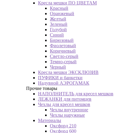
Кресла мешки ПО ЦВЕТАМ
Красный
Оранжевый
Желтый
Зеленый
Голубой
Синий
Бирюзовый
Фиолетовый
Коричневый
Светло-серый
Темно-серый
Черный
Кресла мешки ЭКСКЛЮЗИВ
ПУФИКИ и банкетки
Надувной АЭРОГАМАК
Прочие товары
НАПОЛНИТЕЛЬ для кресел мешков
ЛЕЖАНКИ для питомцев
Чехлы для кресел мешков
Чехлы внутренние
Чехлы наружные
Материалы
Оксфорд 210
Оксфорд 600