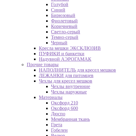
Голубой
Синий
Бирюзовый
Фиолетовый
Коричневый
Светло-серый
Темно-серый
Черный
Кресла мешки ЭКСКЛЮЗИВ
ПУФИКИ и банкетки
Надувной АЭРОГАМАК
Прочие товары
НАПОЛНИТЕЛЬ для кресел мешков
ЛЕЖАНКИ для питомцев
Чехлы для кресел мешков
Чехлы внутренние
Чехлы наружные
Материалы
Оксфорд 210
Оксфорд 600
Дюспо
Мембранная ткань
Грета
Гобелен
Велюр