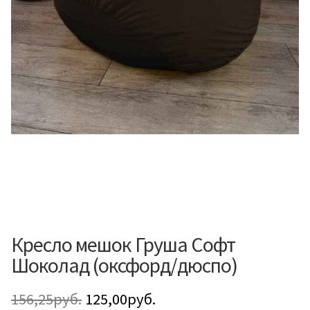
Кресло мешок Груша Софт
Шоколад (оксфорд/дюспо)
Первоначальная
Текущая
156,25
руб.
125,00
руб.