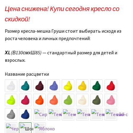
цена
цена:
Цена снижена! Купи сегодня кресло со
составляла
125,00руб..
скидкой!
156,25руб..
Размер кресла-мешка Груши стоит выбирать исходя из
роста человека и личных предпочтений:
ХL
(В130смхШ85)
— стандартный размер для детей и
взрослых.
Название расцветки