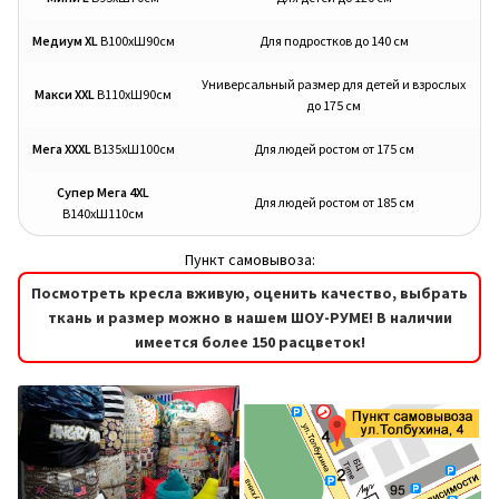
Опции
можно
Медиум XL
В100хШ90см
Для подростков до 140 см
выбрать
на
Универсальный размер для детей и взрослых
Макси XXL
В110хШ90см
до 175 см
странице
товара.
Мега XXXL
В135хШ100см
Для людей ростом от 175 см
Супер Мега 4XL
Для людей ростом от 185 см
В140хШ110см
Пункт самовывоза:
Посмотреть кресла вживую, оценить качество, выбрать
ткань и размер можно в нашем ШОУ-РУМЕ! В наличии
имеется более 150 расцветок!