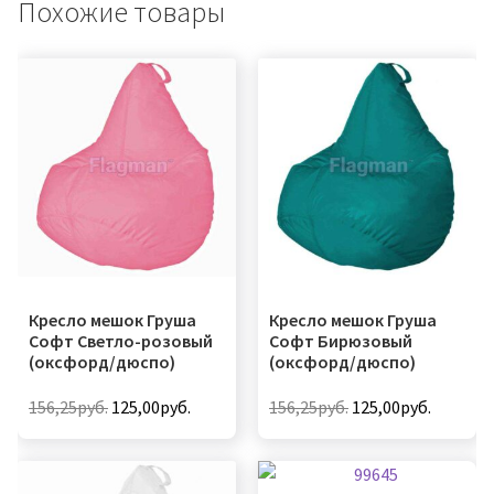
Похожие товары
Кресло мешок Груша
Кресло мешок Груша
Софт Светло-розовый
Софт Бирюзовый
(оксфорд/дюспо)
(оксфорд/дюспо)
Первоначальная
Текущая
Первоначальная
Текуща
156,25
руб.
125,00
руб.
156,25
руб.
125,00
руб.
цена
цена:
цена
цена:
Этот
Этот
составляла
125,00руб..
составляла
125,00ру
товар
товар
156,25руб..
156,25руб..