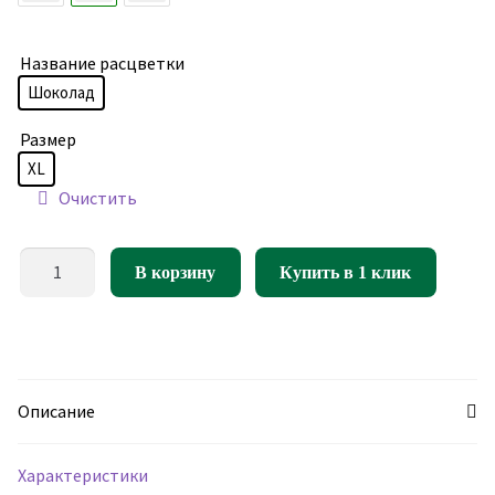
Название расцветки
Шоколад
Размер
XL
Очистить
Количество
В корзину
Купить в 1 клик
товара
Кресло
мешок
Груша
Софт
Описание
Шоколад
(оксфорд/
Характеристики
дюспо)