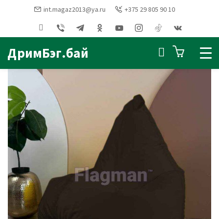
int.magaz2013@ya.ru
+375 29 805 90 10
Главная
Кресла мешки ГРУШИ СОФТ
Кресло мешок Груша
Софт Шоколад (оксфорд/дюспо)
ДримБэг.бай