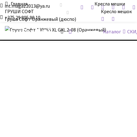
Главная
Кресла мешки
int.magaz2013@ya.ru
ГРУШИ СОФТ
Кресло мешок
+375 29 805 90 10
Груша Софт Оранжевый (дюспо)
ДримБэг.бай
Каталог
СКИ