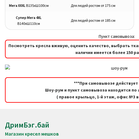
Мега XXXL
В135хШ100см
Для людей ростом от 175 см
Супер Мега 4XL
Для людей ростом от 185 см
В140хШ110см
Пункт самовывоза:
Посмотреть кресла вживую, оценить качество, выбрать тка
наличии имеется более 150 р
***При самовывозе действует 
Шоу-рум и пункт самовывоза находится по а
( правое крыльцо, 1-й этаж, офис №3 
ДримБэг.бай
Магазин кресел мешков