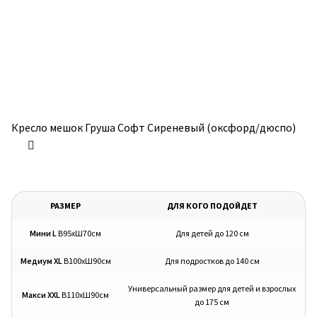
Кресло мешок Груша Софт Сиреневый (оксфорд/дюспо)
РАЗМЕР
ДЛЯ КОГО ПОДОЙДЕТ
Мини L
В95хШ70см
Для детей до 120 см
Медиум XL
В100хШ90см
Для подростков до 140 см
Универсальный размер для детей и взрослых
Макси XXL
В110хШ90см
до 175 см