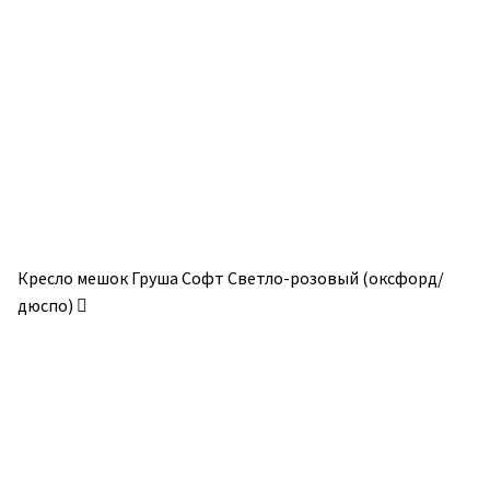
Опции
Опции
можно
можно
выбрать
выбрать
на
на
странице
странице
товара.
товара.
Кресло мешок Груша Софт Светло-розовый (оксфорд/
дюспо)