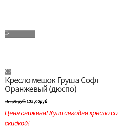
Кресло мешок Груша Софт
Оранжевый (дюспо)
Первоначальная
Текущая
156,25
руб.
125,00
руб.
цена
цена:
Цена снижена! Купи сегодня кресло со
составляла
125,00руб..
скидкой!
156,25руб..