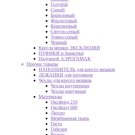
Голубой
Синий
Бирюзовый
Фиолетовый
Коричневый
Светло-серый
Темно-серый
Черный
Кресла мешки ЭКСКЛЮЗИВ
ПУФИКИ и банкетки
Надувной АЭРОГАМАК
Прочие товары
НАПОЛНИТЕЛЬ для кресел мешков
ЛЕЖАНКИ для питомцев
Чехлы для кресел мешков
Чехлы внутренние
Чехлы наружные
Материалы
Оксфорд 210
Оксфорд 600
Дюспо
Мембранная ткань
Грета
Гобелен
Велюр