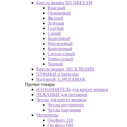
Кресла мешки ПО ЦВЕТАМ
Красный
Оранжевый
Желтый
Зеленый
Голубой
Синий
Бирюзовый
Фиолетовый
Коричневый
Светло-серый
Темно-серый
Черный
Кресла мешки ЭКСКЛЮЗИВ
ПУФИКИ и банкетки
Надувной АЭРОГАМАК
Прочие товары
НАПОЛНИТЕЛЬ для кресел мешков
ЛЕЖАНКИ для питомцев
Чехлы для кресел мешков
Чехлы внутренние
Чехлы наружные
Материалы
Оксфорд 210
Оксфорд 600