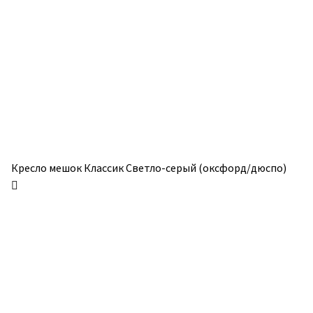
можно
можно
выбрать
выбрать
на
на
странице
странице
товара.
товара.
Кресло мешок Классик Светло-серый (оксфорд/дюспо)