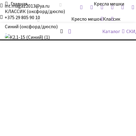
Главная
Кресла мешки
int.magaz2013@ya.ru
КЛАССИК (оксфорд/дюспо)
+375 29 805 90 10
Кресло мешок Классик
Синий (оксфорд/дюспо)
ДримБэг.бай
Каталог
СКИ