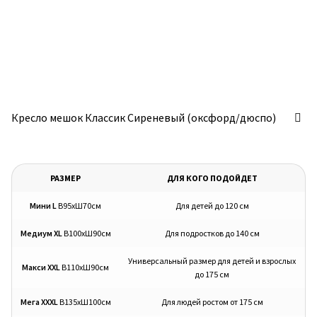
Кресло мешок Классик Сиреневый (оксфорд/дюспо)
РАЗМЕР
ДЛЯ КОГО ПОДОЙДЕТ
Мини L
В95хШ70см
Для детей до 120 см
Медиум XL
В100хШ90см
Для подростков до 140 см
Универсальный размер для детей и взрослых
Макси XXL
В110хШ90см
до 175 см
Мега XXXL
В135хШ100см
Для людей ростом от 175 см