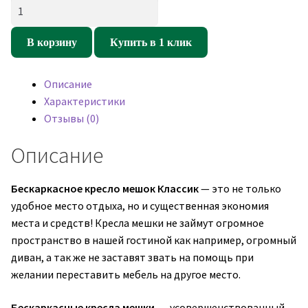
Количество
товара
Кресло
В корзину
Купить в 1 клик
мешок
Классик
Описание
Синий
Характеристики
(оксфорд/
Отзывы (0)
дюспо)
Описание
Бескаркасное кресло мешок Классик
— это не только
удобное место отдыха, но и существенная экономия
места и средств! Кресла мешки не займут огромное
пространство в нашей гостиной как например, огромный
диван, а так же не заставят звать на помощь при
желании переставить мебель на другое место.
Бескаркасные кресла мешки
— усовершенствованный