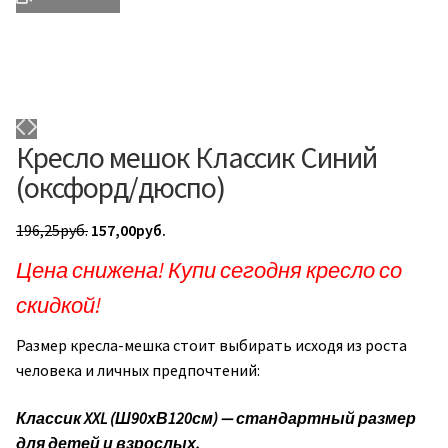
Кресло мешок Классик Синий
(оксфорд/дюспо)
Первоначальная
Текущая
196,25
руб.
157,00
руб.
цена
цена:
Цена снижена! Купи сегодня кресло со
составляла
157,00руб..
скидкой!
196,25руб..
Размер кресла-мешка стоит выбирать исходя из роста
человека и личных предпочтений:
Классик XXL (Ш90хВ120см) — стандартный размер
для детей и взрослых.