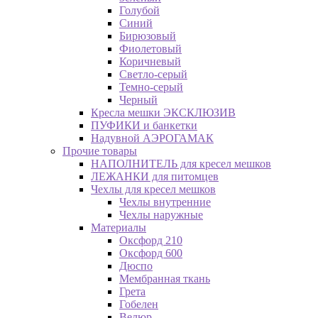
Голубой
Синий
Бирюзовый
Фиолетовый
Коричневый
Светло-серый
Темно-серый
Черный
Кресла мешки ЭКСКЛЮЗИВ
ПУФИКИ и банкетки
Надувной АЭРОГАМАК
Прочие товары
НАПОЛНИТЕЛЬ для кресел мешков
ЛЕЖАНКИ для питомцев
Чехлы для кресел мешков
Чехлы внутренние
Чехлы наружные
Материалы
Оксфорд 210
Оксфорд 600
Дюспо
Мембранная ткань
Грета
Гобелен
Велюр