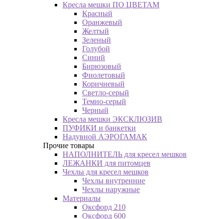
Кресла мешки ПО ЦВЕТАМ
Красный
Оранжевый
Желтый
Зеленый
Голубой
Синий
Бирюзовый
Фиолетовый
Коричневый
Светло-серый
Темно-серый
Черный
Кресла мешки ЭКСКЛЮЗИВ
ПУФИКИ и банкетки
Надувной АЭРОГАМАК
Прочие товары
НАПОЛНИТЕЛЬ для кресел мешков
ЛЕЖАНКИ для питомцев
Чехлы для кресел мешков
Чехлы внутренние
Чехлы наружные
Материалы
Оксфорд 210
Оксфорд 600