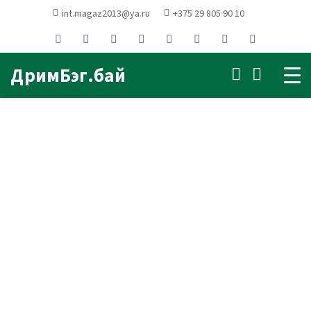
Главная
Кресла мешки
int.magaz2013@ya.ru
+375 29 805 90 10
ГРУШИ (велюр однотонные)
Кресло мешок Груша Crown
01 Ivory (велюр)
ДримБэг.бай