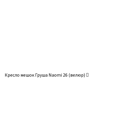
Опции
Опции
можно
можно
выбрать
выбрать
на
на
странице
странице
товара.
товара.
Кресло мешок Груша Naomi 26 (велюр)