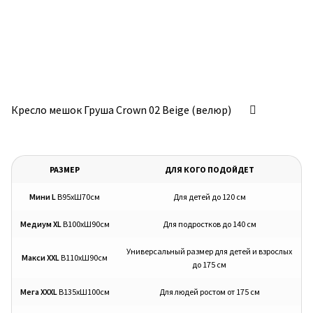
Кресло мешок Груша Crown 02 Beige (велюр)
РАЗМЕР
ДЛЯ КОГО ПОДОЙДЕТ
Мини L
В95хШ70см
Для детей до 120 см
Медиум XL
В100хШ90см
Для подростков до 140 см
Универсальный размер для детей и взрослых
Макси XXL
В110хШ90см
до 175 см
Мега XXXL
В135хШ100см
Для людей ростом от 175 см