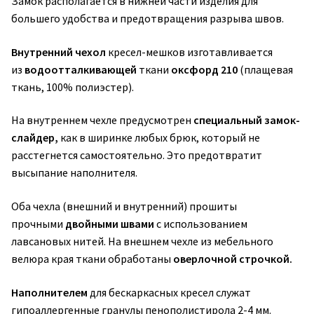
Замок располагается в нижней части изделия для
большего удобства и предотвращения разрыва швов.
Внутренний чехол
кресел-мешков изготавливается
из
водоотталкивающей
ткани
оксфорд 210
(плащевая
ткань, 100% полиэстер).
На внутреннем чехле предусмотрен
специальный замок-
слайдер,
как в ширинке любых брюк, который не
расстегнется самостоятельно. Это предотвратит
высыпание наполнителя.
Оба чехла (внешний и внутренний) прошиты
прочными
двойными швами
с использованием
лавсановых нитей. На внешнем чехле из мебельного
велюра края ткани обработаны
оверлочной строчкой.
Наполнителем
для бескаркасных кресел служат
гипоаллергенные гранулы пенополистирола 2-4 мм.