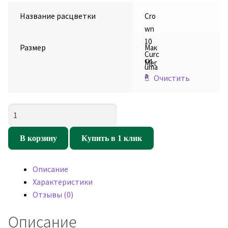
Название расцветки
Cro
wn
10
Размер
Мак
Curc
си
Мег
uma
а
Очистить
Количество
товара
Кресло
В корзину
Купить в 1 клик
мешок
Груша
Описание
Crown
Характеристики
10
Отзывы (0)
Curcuma
(велюр)
Описание