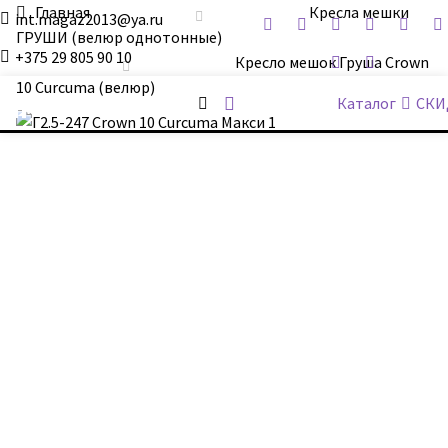
Главная
Кресла мешки
int.magaz2013@ya.ru
ГРУШИ (велюр однотонные)
+375 29 805 90 10
Кресло мешок Груша Crown
10 Curcuma (велюр)
ДримБэг.бай
Каталог
СКИ