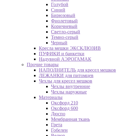
Голубой
Синий
Бирюзовый
Фиолетовый
Коричневый
Светло-серый
Темно-серый
Черный
Кресла мешки ЭКСКЛЮЗИВ
ПУФИКИ и банкетки
Надувной АЭРОГАМАК
Прочие товары
НАПОЛНИТЕЛЬ для кресел мешков
ЛЕЖАНКИ для питомцев
Чехлы для кресел мешков
Чехлы внутренние
Чехлы наружные
Материалы
Оксфорд 210
Оксфорд 600
Дюспо
Мембранная ткань
Грета
Гобелен
Велюр