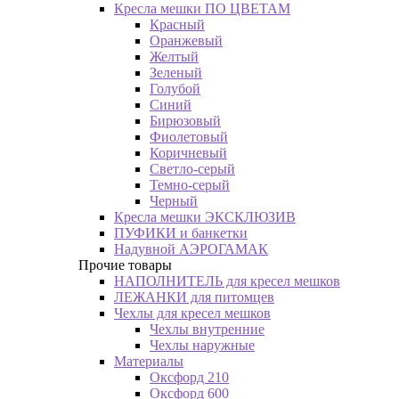
Кресла мешки ПО ЦВЕТАМ
Красный
Оранжевый
Желтый
Зеленый
Голубой
Синий
Бирюзовый
Фиолетовый
Коричневый
Светло-серый
Темно-серый
Черный
Кресла мешки ЭКСКЛЮЗИВ
ПУФИКИ и банкетки
Надувной АЭРОГАМАК
Прочие товары
НАПОЛНИТЕЛЬ для кресел мешков
ЛЕЖАНКИ для питомцев
Чехлы для кресел мешков
Чехлы внутренние
Чехлы наружные
Материалы
Оксфорд 210
Оксфорд 600