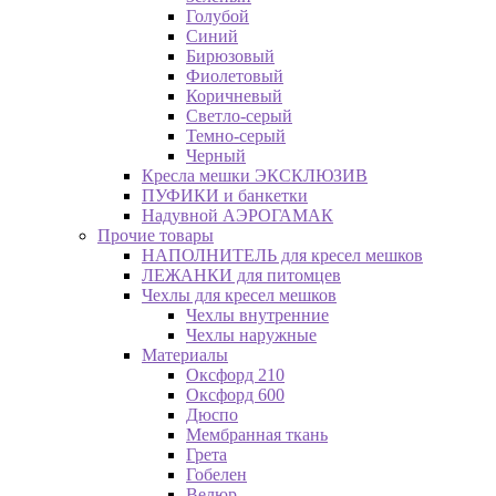
Голубой
Синий
Бирюзовый
Фиолетовый
Коричневый
Светло-серый
Темно-серый
Черный
Кресла мешки ЭКСКЛЮЗИВ
ПУФИКИ и банкетки
Надувной АЭРОГАМАК
Прочие товары
НАПОЛНИТЕЛЬ для кресел мешков
ЛЕЖАНКИ для питомцев
Чехлы для кресел мешков
Чехлы внутренние
Чехлы наружные
Материалы
Оксфорд 210
Оксфорд 600
Дюспо
Мембранная ткань
Грета
Гобелен
Велюр