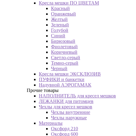
Кресла мешки ПО ЦВЕТАМ
Красный
Оранжевый
Желтый
Зеленый
Голубой
Синий
Бирюзовый
Фиолетовый
Коричневый
Светло-серый
Темно-серый
Черный
Кресла мешки ЭКСКЛЮЗИВ
ПУФИКИ и банкетки
Надувной АЭРОГАМАК
Прочие товары
НАПОЛНИТЕЛЬ для кресел мешков
ЛЕЖАНКИ для питомцев
Чехлы для кресел мешков
Чехлы внутренние
Чехлы наружные
Материалы
Оксфорд 210
Оксфорд 600