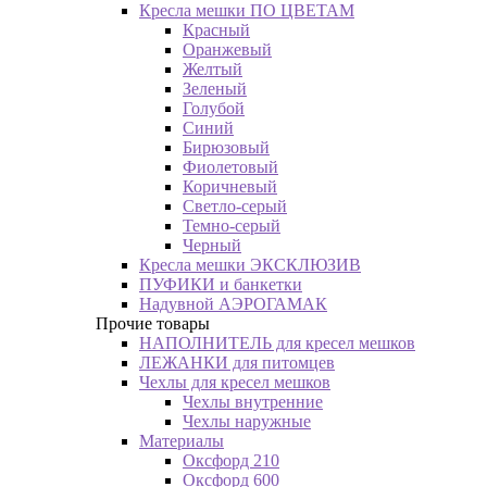
Кресла мешки ПО ЦВЕТАМ
Красный
Оранжевый
Желтый
Зеленый
Голубой
Синий
Бирюзовый
Фиолетовый
Коричневый
Светло-серый
Темно-серый
Черный
Кресла мешки ЭКСКЛЮЗИВ
ПУФИКИ и банкетки
Надувной АЭРОГАМАК
Прочие товары
НАПОЛНИТЕЛЬ для кресел мешков
ЛЕЖАНКИ для питомцев
Чехлы для кресел мешков
Чехлы внутренние
Чехлы наружные
Материалы
Оксфорд 210
Оксфорд 600