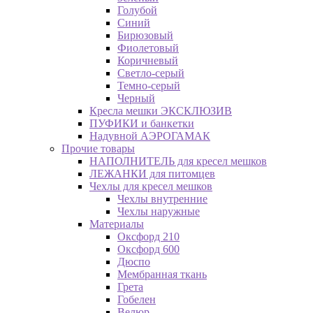
Голубой
Синий
Бирюзовый
Фиолетовый
Коричневый
Светло-серый
Темно-серый
Черный
Кресла мешки ЭКСКЛЮЗИВ
ПУФИКИ и банкетки
Надувной АЭРОГАМАК
Прочие товары
НАПОЛНИТЕЛЬ для кресел мешков
ЛЕЖАНКИ для питомцев
Чехлы для кресел мешков
Чехлы внутренние
Чехлы наружные
Материалы
Оксфорд 210
Оксфорд 600
Дюспо
Мембранная ткань
Грета
Гобелен
Велюр