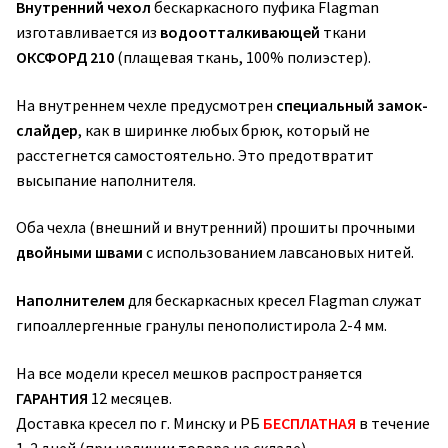
Внутренний чехол
бескаркасного пуфика Flagman
изготавливается из
водоотталкивающей
ткани
ОКСФОРД 210
(плащевая ткань, 100% полиэстер).
На внутреннем чехле предусмотрен
специальный замок-
слайдер
, как в ширинке любых брюк, который не
расстегнется самостоятельно. Это предотвратит
высыпание наполнителя.
Оба чехла (внешний и внутренний) прошиты прочными
двойными швами
с использованием лавсановых нитей.
Наполнителем
для бескаркасных кресел Flagman служат
гипоаллергенные гранулы пенополистирола 2-4 мм.
На все модели кресел мешков распространяется
ГАРАНТИЯ
12 месяцев.
Доставка кресел по г. Минску и РБ
БЕСПЛАТНАЯ
в течение
1-2 дней (при наличии товара на складе).