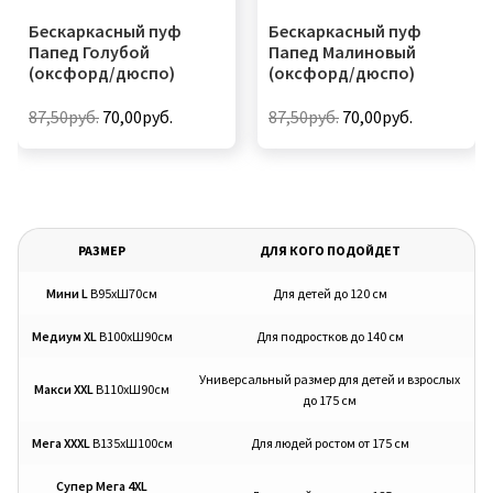
странице
странице
Бескаркасный пуф
Бескаркасный пуф
товара.
товара.
Папед Голубой
Папед Малиновый
(оксфорд/дюспо)
(оксфорд/дюспо)
Первоначальная
Текущая
Первоначальная
Текущая
87,50
руб.
70,00
руб.
87,50
руб.
70,00
руб.
цена
цена:
цена
цена:
Этот
Этот
составляла
70,00руб..
составляла
70,00руб..
товар
товар
87,50руб..
87,50руб..
имеет
имеет
несколько
несколько
РАЗМЕР
ДЛЯ КОГО ПОДОЙДЕТ
вариаций.
вариаций.
Мини L
В95хШ70см
Для детей до 120 см
Опции
Опции
можно
можно
Медиум XL
В100хШ90см
Для подростков до 140 см
выбрать
выбрать
на
на
Универсальный размер для детей и взрослых
Макси XXL
В110хШ90см
до 175 см
странице
странице
товара.
товара.
Мега XXXL
В135хШ100см
Для людей ростом от 175 см
Супер Мега 4XL