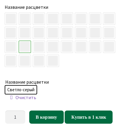
Название расцветки
Название расцветки
Светло-серый
Очистить
Количество
В корзину
Купить в 1 клик
товара
Бескаркасный