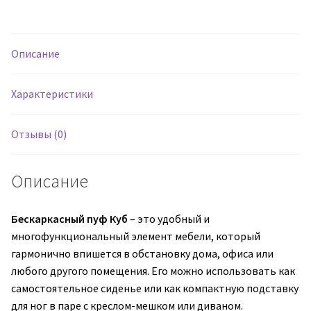
пуф
Куб
Светло-
Описание
серый
(оксфорд/
Характеристики
дюспо)
Отзывы (0)
Описание
Бескаркасный пуф Куб
– это удобный и
многофункциональный элемент мебели, который
гармонично впишется в обстановку дома, офиса или
любого другого помещения. Его можно использовать как
самостоятельное сиденье или как компактную подставку
для ног в паре с креслом-мешком или диваном.