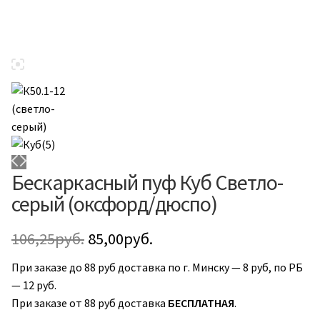
Бескаркасный пуф Куб Светло-
серый (оксфорд/дюспо)
Первоначальная
Текущая
106,25
руб.
85,00
руб.
цена
цена:
При заказе до 88 руб доставка по г. Минску — 8 руб, по РБ
— 12 руб.
составляла
85,00руб..
При заказе от 88 руб доставка
БЕСПЛАТНАЯ
.
106,25руб..