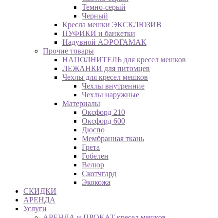
Темно-серый
Черный
Кресла мешки ЭКСКЛЮЗИВ
ПУФИКИ и банкетки
Надувной АЭРОГАМАК
Прочие товары
НАПОЛНИТЕЛЬ для кресел мешков
ЛЕЖАНКИ для питомцев
Чехлы для кресел мешков
Чехлы внутренние
Чехлы наружные
Материалы
Оксфорд 210
Оксфорд 600
Дюспо
Мембранная ткань
Грета
Гобелен
Велюр
Скотчгард
Экокожа
СКИДКИ
АРЕНДА
Услуги
АРЕНДА и ПРОКАТ кресел мешков