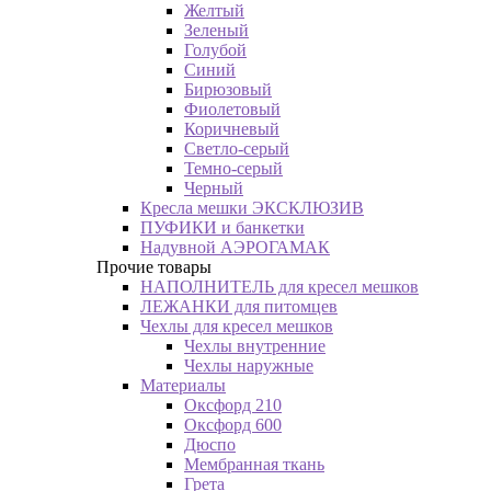
Желтый
Зеленый
Голубой
Синий
Бирюзовый
Фиолетовый
Коричневый
Светло-серый
Темно-серый
Черный
Кресла мешки ЭКСКЛЮЗИВ
ПУФИКИ и банкетки
Надувной АЭРОГАМАК
Прочие товары
НАПОЛНИТЕЛЬ для кресел мешков
ЛЕЖАНКИ для питомцев
Чехлы для кресел мешков
Чехлы внутренние
Чехлы наружные
Материалы
Оксфорд 210
Оксфорд 600
Дюспо
Мембранная ткань
Грета