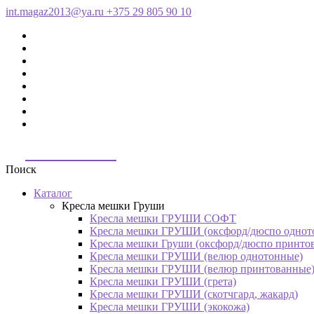
int.magaz2013@ya.ru
+375 29 805 90 10
ДримБэг.бай
Поиск
Каталог
Кресла мешки Груши
Кресла мешки ГРУШИ СОФТ
Кресла мешки ГРУШИ (оксфорд/дюспо однот
Кресла мешки Груши (оксфорд/дюспо принто
Кресла мешки ГРУШИ (велюр однотонные)
Кресла мешки ГРУШИ (велюр принтованные
Кресла мешки ГРУШИ (грета)
Кресла мешки ГРУШИ (скотчгард, жакард)
Кресла мешки ГРУШИ (экокожа)