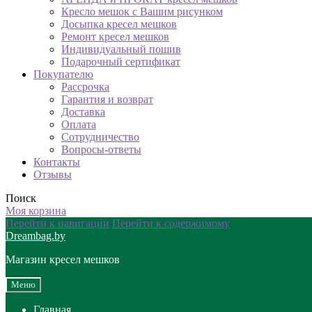
Кресло мешок с Вашим рисунком
Досыпка кресел мешков
Ремонт кресел мешков
Индивидуальный пошив
Подарочный сертификат
Покупателю
Рассрочка
Гарантия и возврат
Доставка
Оплата
Сотрудничество
Вопросы-ответы
Контакты
Отзывы
Поиск
Моя корзина
Перейти к навигации
Перейти к содержимому
Dreambag.by
Магазин кресел мешков
Меню
Главная