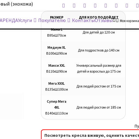
вый (экокожа)
РАЗМЕР
ДЛЯ КОГО ПОДОЙДЕТ
АРЕНДА
Услуги
Покупателю
Контакты
Отзывы
Моя корзина
Мини L
Для детей до 120 см
В95хШ70см
Медиум XL
Для подростков до 140 см
В100хШ90см
Макси XXL
Универсальный размер для
В110хШ90см
детей и взрослых до 175 см
Мега XXXL
Для людей ростом от 175 см
В135хШ100см
Супер Мега
4XL
Для людей ростом от 185 см
В140хШ110см
Пу
Посмотреть кресла вживую, оценить качест