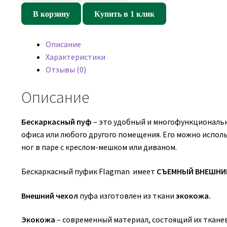
Кресло
В корзину
Купить в 1 клик
пуфик
Плюшка
Описание
Розовый
Характеристики
(экокожа)
Отзывы (0)
Описание
Бескаркасный пуф
– это удобный и многофункциональн
офиса или любого другого помещения. Его можно испол
ног в паре с креслом-мешком или диваном.
Бескаркасный пуфик Flagman имеет
СЪЕМНЫЙ ВНЕШНИЙ
Внешний чехол
пуфа изготовлен из ткани
экокожа.
Экокожа
– современный материал, состоящий их тканев