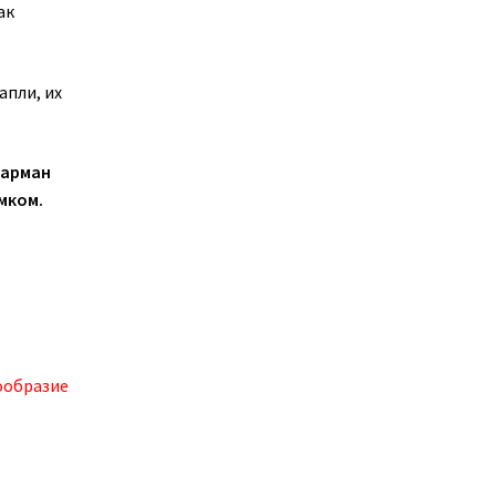
ак
апли, их
карман
мком.
ообразие