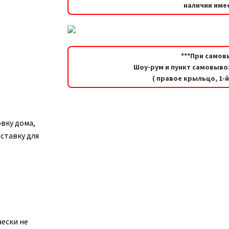
наличии имее
***При самов
Шоу-рум и пункт самовывоз
( правое крыльцо, 1-
вку дома,
ставку для
чески не