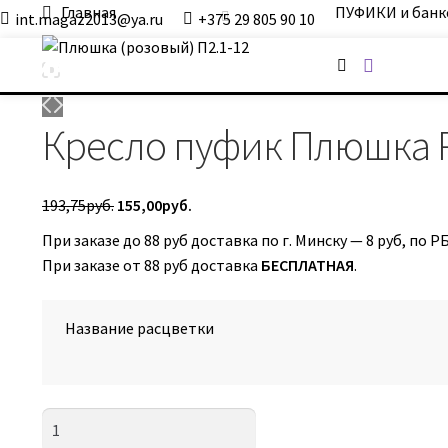
Главная
ПУФИКИ и банк
int.magaz2013@ya.ru
+375 29 805 90 10
ДримБэг.бай
Кресло пуфик Плюшка Р
Первоначальная
Текущая
193,75
руб.
155,00
руб.
цена
цена:
При заказе до 88 руб доставка по г. Минску — 8 руб, по РБ
составляла
155,00руб..
При заказе от 88 руб доставка
БЕСПЛАТНАЯ
.
193,75руб..
Название расцветки
Количество
товара