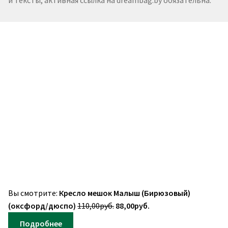
Вы смотрите:
Кресло мешок Малыш (Бирюзовый)
Первоначальная
Текущая
(оксфорд/дюспо)
110,00
руб.
88,00
руб.
цена
цена:
Подробнее