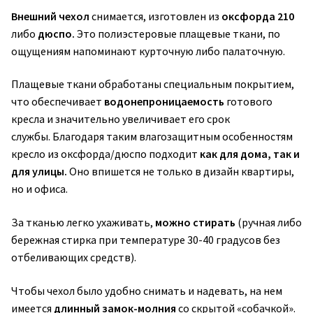
Внешний чехол
снимается, изготовлен
из
оксфорда 210
либо
дюспо.
Это
полиэстеровые плащевые ткани, по
ощущениям напоминают курточную либо палаточную.
Плащевые ткани обработаны специальным покрытием,
что обеспечивает
водонепроницаемость
готового
кресла и значительно увеличивает его срок
службы.
Благодаря таким влагозащитным особенностям
кресло из оксфорда/дюспо подходит
как для дома, так и
для улицы.
Оно впишется не только в дизайн квартиры,
но и офиса.
За тканью легко ухаживать,
можно стирать
(ручная либо
бережная стирка при температуре 30-40 градусов без
отбеливающих средств).
Чтобы чехол было удобно снимать и надевать, на нем
имеется
длинный замок-молния
со скрытой «собачкой».