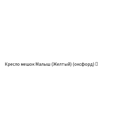
выбрать
на
странице
товара.
Кресло мешок Малыш (Желтый) (оксфорд)