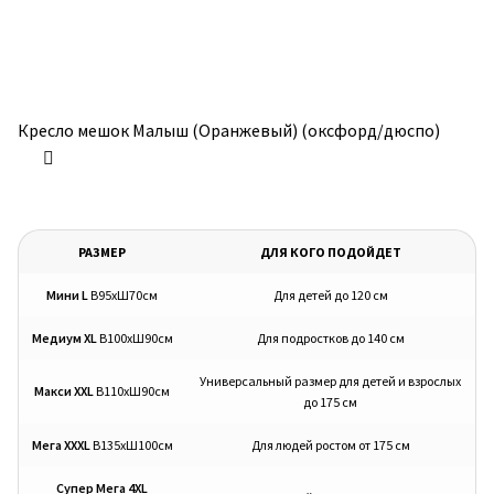
Кресло мешок Малыш (Оранжевый) (оксфорд/дюспо)
РАЗМЕР
ДЛЯ КОГО ПОДОЙДЕТ
Мини L
В95хШ70см
Для детей до 120 см
Медиум XL
В100хШ90см
Для подростков до 140 см
Универсальный размер для детей и взрослых
Макси XXL
В110хШ90см
до 175 см
Мега XXXL
В135хШ100см
Для людей ростом от 175 см
Супер Мега 4XL