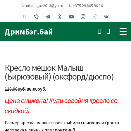
Главная
Кресла мешки
int.magaz2013@ya.ru
+375 29 805 90 10
ДЛЯ ДЕТЕЙ
Кресло мешок
Малыш (Бирюзовый) (оксфорд/дюспо)
ДримБэг.бай
Кресло мешок Малыш
(Бирюзовый) (оксфорд/дюспо)
Первоначальная
Текущая
110,00
руб.
88,00
руб.
цена
цена:
Цена снижена! Купи сегодня кресло со
составляла
88,00руб..
скидкой!
110,00руб..
Размер кресла-мешка стоит выбирать исходя из роста
человека и личных предпочтений.