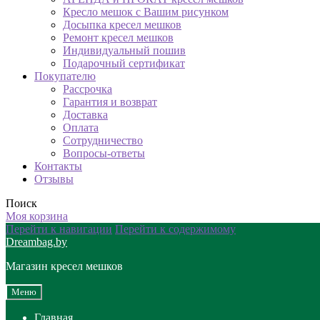
Кресло мешок с Вашим рисунком
Досыпка кресел мешков
Ремонт кресел мешков
Индивидуальный пошив
Подарочный сертификат
Покупателю
Рассрочка
Гарантия и возврат
Доставка
Оплата
Сотрудничество
Вопросы-ответы
Контакты
Отзывы
Поиск
Моя корзина
Перейти к навигации
Перейти к содержимому
Dreambag.by
Магазин кресел мешков
Меню
Главная