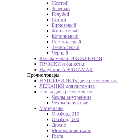
Желтый
Зеленый
Голубой
Синий
Бирюзовый
Фиолетовый
Коричневый
Светло-серый
Темно-серый
Черный
Кресла мешки ЭКСКЛЮЗИВ
ПУФИКИ и банкетки
Надувной АЭРОГАМАК
Прочие товары
НАПОЛНИТЕЛЬ для кресел мешков
ЛЕЖАНКИ для питомцев
Чехлы для кресел мешков
Чехлы внутренние
Чехлы наружные
Материалы
Оксфорд 210
Оксфорд 600
Дюспо
Мембранная ткань
Грета