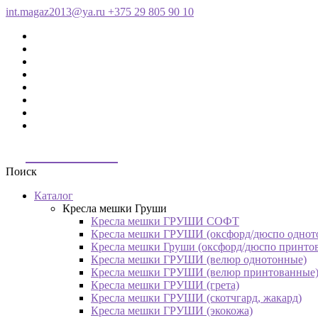
int.magaz2013@ya.ru
+375 29 805 90 10
ДримБэг.бай
Поиск
Каталог
Кресла мешки Груши
Кресла мешки ГРУШИ СОФТ
Кресла мешки ГРУШИ (оксфорд/дюспо однот
Кресла мешки Груши (оксфорд/дюспо принто
Кресла мешки ГРУШИ (велюр однотонные)
Кресла мешки ГРУШИ (велюр принтованные
Кресла мешки ГРУШИ (грета)
Кресла мешки ГРУШИ (скотчгард, жакард)
Кресла мешки ГРУШИ (экокожа)