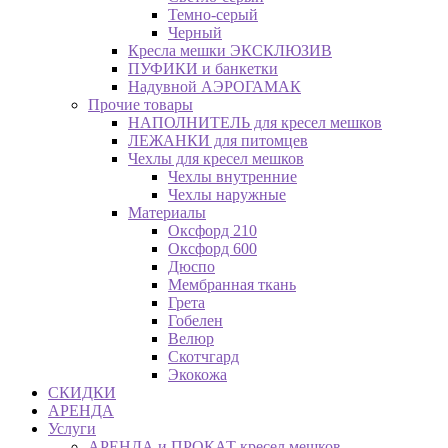
Темно-серый
Черный
Кресла мешки ЭКСКЛЮЗИВ
ПУФИКИ и банкетки
Надувной АЭРОГАМАК
Прочие товары
НАПОЛНИТЕЛЬ для кресел мешков
ЛЕЖАНКИ для питомцев
Чехлы для кресел мешков
Чехлы внутренние
Чехлы наружные
Материалы
Оксфорд 210
Оксфорд 600
Дюспо
Мембранная ткань
Грета
Гобелен
Велюр
Скотчгард
Экокожа
СКИДКИ
АРЕНДА
Услуги
АРЕНДА и ПРОКАТ кресел мешков