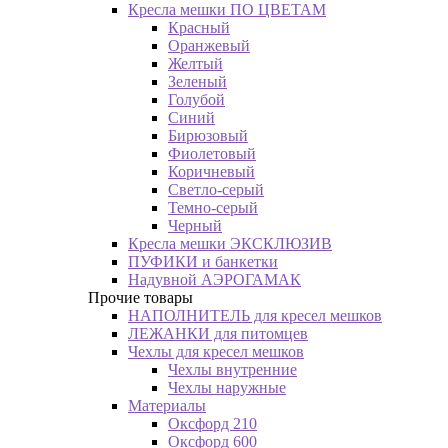
Кресла мешки ПО ЦВЕТАМ
Красный
Оранжевый
Желтый
Зеленый
Голубой
Синий
Бирюзовый
Фиолетовый
Коричневый
Светло-серый
Темно-серый
Черный
Кресла мешки ЭКСКЛЮЗИВ
ПУФИКИ и банкетки
Надувной АЭРОГАМАК
Прочие товары
НАПОЛНИТЕЛЬ для кресел мешков
ЛЕЖАНКИ для питомцев
Чехлы для кресел мешков
Чехлы внутренние
Чехлы наружные
Материалы
Оксфорд 210
Оксфорд 600