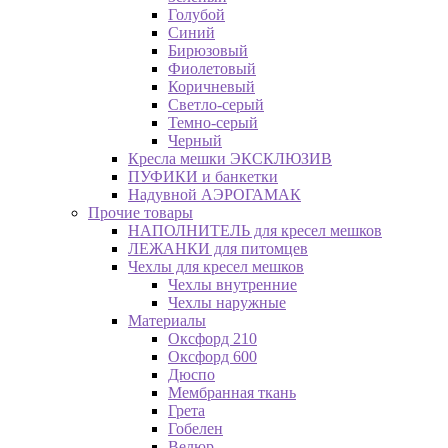
Голубой
Синий
Бирюзовый
Фиолетовый
Коричневый
Светло-серый
Темно-серый
Черный
Кресла мешки ЭКСКЛЮЗИВ
ПУФИКИ и банкетки
Надувной АЭРОГАМАК
Прочие товары
НАПОЛНИТЕЛЬ для кресел мешков
ЛЕЖАНКИ для питомцев
Чехлы для кресел мешков
Чехлы внутренние
Чехлы наружные
Материалы
Оксфорд 210
Оксфорд 600
Дюспо
Мембранная ткань
Грета
Гобелен
Велюр