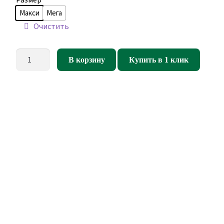
Макси
Мега
Очистить
Количество
В корзину
Купить в 1 клик
товара
Кресло
мешок
Груша
Бамбу
А01
(скотчгард)