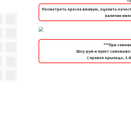
Пу
Посмотреть кресла вживую, оценить качест
наличии имее
***При самов
Шоу-рум и пункт самовывоз
( правое крыльцо, 1-