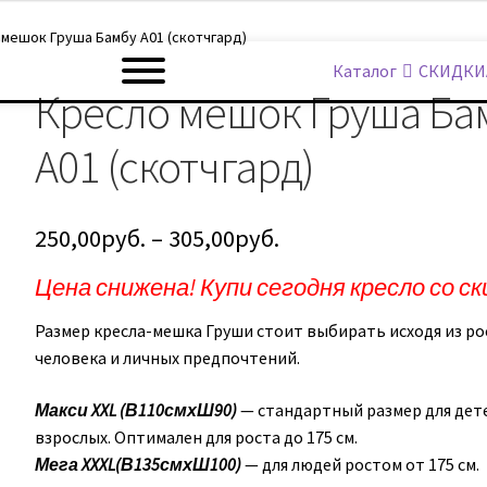
мешок Груша Бамбу А01 (скотчгард)
Каталог
СКИДКИ
Кресло мешок Груша Ба
А01 (скотчгард)
250,00
руб.
–
305,00
руб.
Цена снижена! Купи сегодня кресло со ск
Размер кресла-мешка Груши стоит выбирать исходя из ро
человека и личных предпочтений.
Макси XXL
(В110смхШ90)
— стандартный размер для дет
взрослых. Оптимален для роста до 175 см.
Мега XXXL
(В135смхШ100)
— для людей ростом от 175 см.