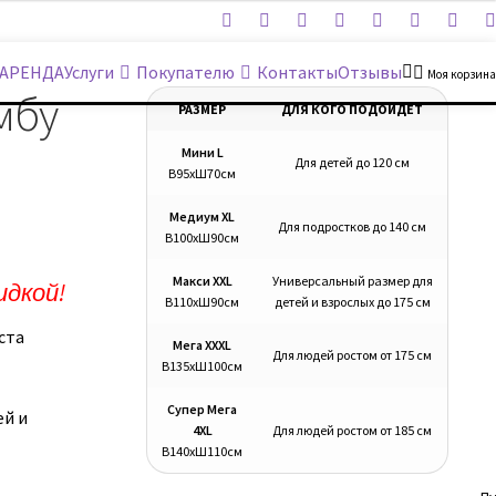
АРЕНДА
Услуги
Покупателю
Контакты
Отзывы
Моя корзина
мбу
РАЗМЕР
ДЛЯ КОГО ПОДОЙДЕТ
Мини L
Для детей до 120 см
В95хШ70см
Медиум XL
Для подростков до 140 см
В100хШ90см
Макси XXL
Универсальный размер для
идкой!
В110хШ90см
детей и взрослых до 175 см
ста
Мега XXXL
Для людей ростом от 175 см
В135хШ100см
Супер Мега
ей и
4XL
Для людей ростом от 185 см
В140хШ110см