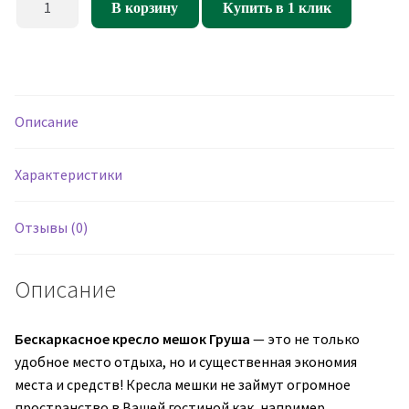
В корзину
Купить в 1 клик
товара
Кресло
мешок
Груша
Street
Описание
Плитки
(оксфорд
Характеристики
600)
Отзывы (0)
Описание
Бескаркасное кресло мешок Груша
— это не только
удобное место отдыха, но и существенная экономия
места и средств! Кресла мешки не займут огромное
пространство в Вашей гостиной как, например,