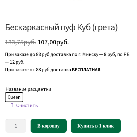
Бескаркасный пуф Куб (грета)
Первоначальная
Текущая
133,75
руб.
107,00
руб.
цена
цена:
При заказе до 88 руб доставка по г. Минску — 8 руб, по РБ
— 12 руб.
составляла
107,00руб..
При заказе от 88 руб доставка
БЕСПЛАТНАЯ
.
133,75руб..
Название расцветки
Queen
Очистить
Количество
В корзину
Купить в 1 клик
товара