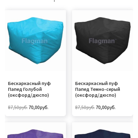
Бескаркасный пуф
Бескаркасный пуф
Папед Голубой
Папед Темно-серый
(оксфорд/дюспо)
(оксфорд/дюспо)
Первоначальная
Текущая
Первоначальная
Текущая
87,50
руб.
70,00
руб.
87,50
руб.
70,00
руб.
цена
цена:
цена
цена:
Этот
Этот
составляла
70,00руб..
составляла
70,00руб..
товар
товар
87,50руб..
87,50руб..
имеет
имеет