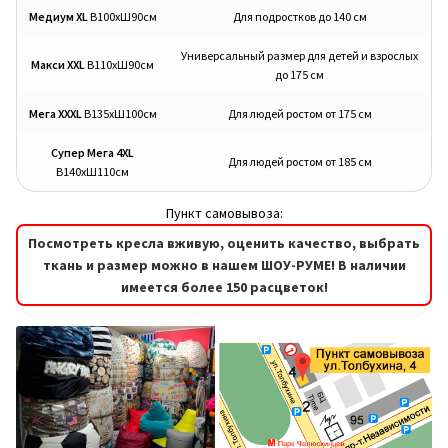
можно
можно
Медиум XL
В100хШ90см
Для подростков до 140 см
выбрать
выбрать
на
на
Универсальный размер для детей и взрослых
Макси XXL
В110хШ90см
до 175 см
странице
странице
товара.
товара.
Мега XXXL
В135хШ100см
Для людей ростом от 175 см
Супер Мега 4XL
Для людей ростом от 185 см
В140хШ110см
Пункт самовывоза:
Посмотреть кресла вживую, оценить качество, выбрать
ткань и размер можно в нашем ШОУ-РУМЕ! В наличии
имеется более 150 расцветок!