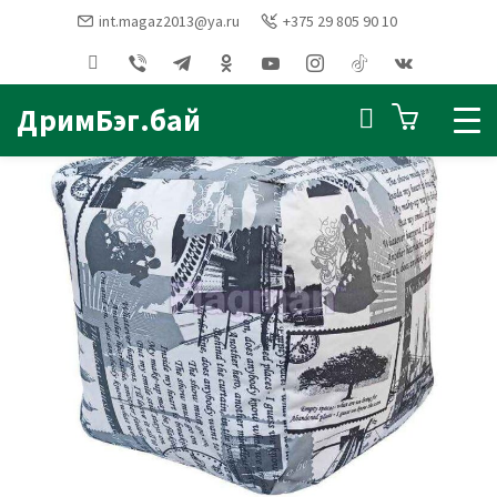
int.magaz2013@ya.ru
+375 29 805 90 10
Главная
ПУФИКИ и банкетки
Бескаркасный пуф Куб (грета)
ДримБэг.бай