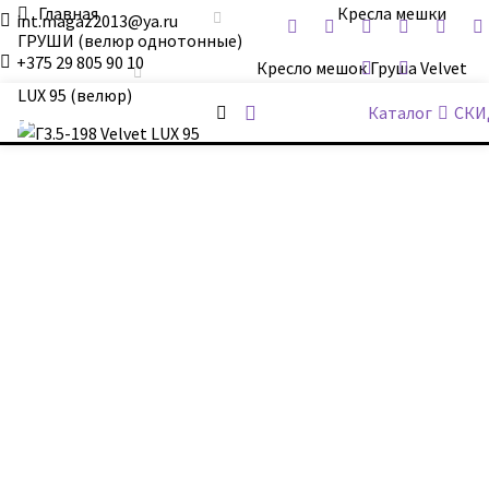
Главная
Кресла мешки
int.magaz2013@ya.ru
ГРУШИ (велюр однотонные)
+375 29 805 90 10
Кресло мешок Груша Velvet
LUX 95 (велюр)
ДримБэг.бай
Каталог
СКИ