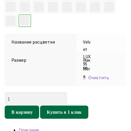
Название расцветки
Velv
et
LUX
Размер
Мак
95
си
Мег
а
Очистить
Количество
товара
Кресло
В корзину
Купить в 1 клик
мешок
Груша
Описание