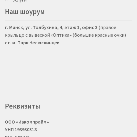
Наш шоурум
г. Минск, ул. Толбухина, 4, этаж 1, офис 3
(правое
крыльцо с вывеской «Оптика» (большие красные очки)
ст. м. Парк Челюскинцев
Реквизиты
ООО «Ивкомпрайм»
УНП 193930318
Юр. адрес: