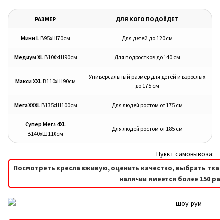
РАЗМЕР
ДЛЯ КОГО ПОДОЙДЕТ
Мини L
В95хШ70см
Для детей до 120 см
Медиум XL
В100хШ90см
Для подростков до 140 см
Универсальный размер для детей и взрослых
Макси XXL
В110хШ90см
до 175 см
Мега XXXL
В135хШ100см
Для людей ростом от 175 см
Супер Мега 4XL
Для людей ростом от 185 см
В140хШ110см
Пункт самовывоза:
Посмотреть кресла вживую, оценить качество, выбрать тка
наличии имеется более 150 р