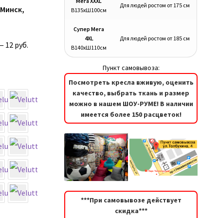
Мега XXXL
Для людей ростом от 175 см
.Минск,
В135хШ100см
Супер Мега
4XL
Для людей ростом от 185 см
— 12 руб.
В140хШ110см
Пункт самовывоза:
Посмотреть кресла вживую, оценить
качество, выбрать ткань и размер
можно в нашем ШОУ-РУМЕ! В наличии
имеется более 150 расцветок!
***При самовывозе действует
скидка***