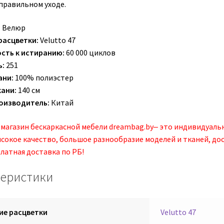
 правильном уходе.
:
Велюр
расцветки:
Velutto 47
сть к истиранию:
60 000 циклов
ь:
251
ани:
100% полиэстер
кани:
140 см
оизводитель:
Китай
магазин бескаркасной мебели dreambag.by‒ это индивидуаль
ысокое качество, большое разнообразие моделей и тканей, до
латная доставка по РБ!
теристики
ие расцветки
Velutto 47