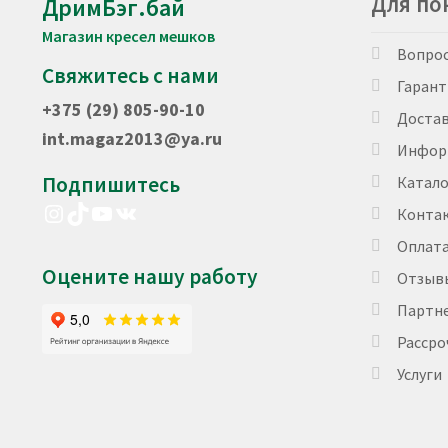
Для по
ДримБэг.бай
на
на
странице
странице
Магазин кресел мешков
товара.
товара.
Вопро
Свяжитесь с нами
Гарант
+375 (29) 805-90-10
Доста
int.magaz2013@ya.ru
Инфор
Подпишитесь
Катало
Instagram
TikTok
YouTube
VK
Конта
Оплат
Оцените нашу работу
Отзыв
Партн
Рассро
Услуги