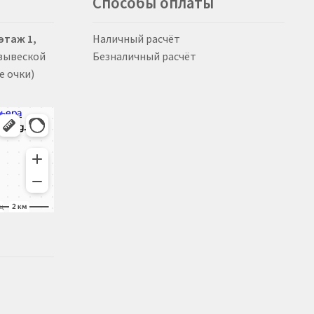
Способы оплаты
нице
ра.
 этаж 1,
Наличный расчёт
 вывеской
Безналичный расчёт
е очки)