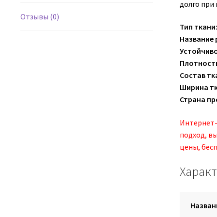
долго при
Отзывы (0)
Тип ткани
Название 
Устойчиво
Плотност
Состав тк
Ширина т
Страна пр
Интернет-
подход, в
цены, бесп
Харак
Назван