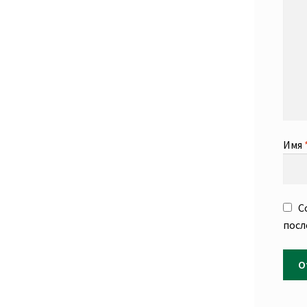
Имя
С
посл