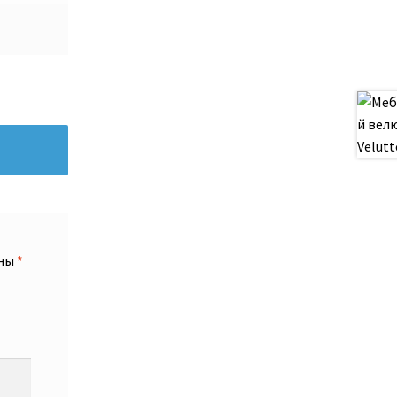
ены
*