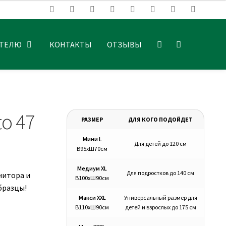
АТЕЛЮ
КОНТАКТЫ
ОТЗЫВЫ
o 47
РАЗМЕР
ДЛЯ КОГО ПОДОЙДЕТ
Мини L
Для детей до 120 см
В95хШ70см
Медиум XL
Для подростков до 140 см
нитора и
В100хШ90см
бразцы!
Макси XXL
Универсальный размер для
В110хШ90см
детей и взрослых до 175 см