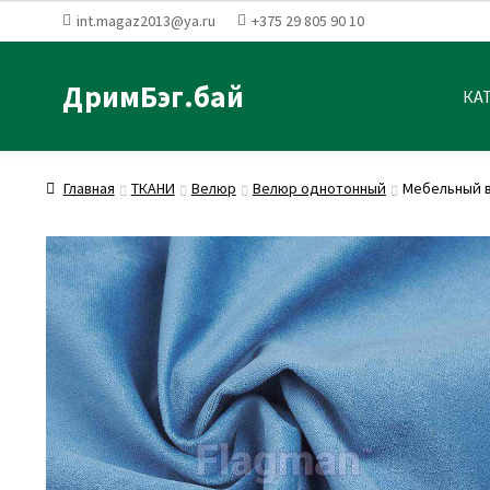
int.magaz2013@ya.ru
+375 29 805 90 10
ДримБэг.бай
КА
Главная
ТКАНИ
Велюр
Велюр однотонный
Мебельный в