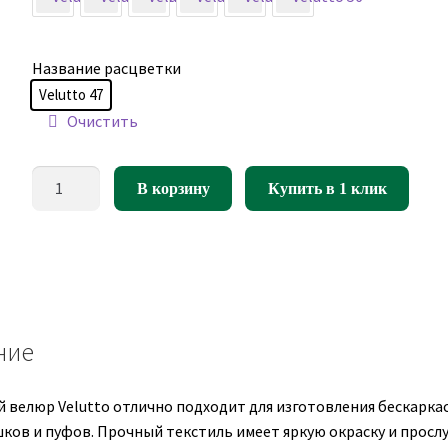
Название расцветки
Velutto 47
Очистить
Количество
В корзину
Купить в 1 клик
товара
Мебельный
велюр
Velutto
47
ние
 велюр Velutto отлично подходит для изготовления бескарка
шков и пуфов. Прочный текстиль имеет яркую окраску и просл