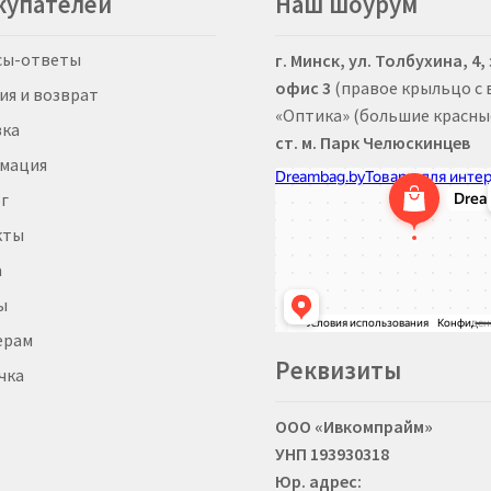
купателей
Наш шоурум
на
на
странице
стра
товара.
това
сы-ответы
г. Минск, ул. Толбухина, 4,
офис 3
(правое крыльцо с
ия и возврат
«Оптика» (большие красны
вка
ст. м. Парк Челюскинцев
мация
г
кты
а
ы
ерам
Реквизиты
чка
ООО «Ивкомпрайм»
УНП 193930318
Юр. адрес: