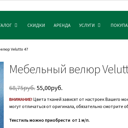
ТАЛОГ
СКИДКИ
АРЕНДА
УСЛУГИ
ПОКУП
елюр Velutto 47
Мебельный велюр Velutt
Первоначальная
Текущая
68,75
руб.
55,00
руб.
цена
цена:
ВНИМАНИЕ!
Цвета тканей зависят от настроек Вашего мо
могут отличаться от оригинала, обязательно смотрите о
составляла
55,00руб..
68,75руб..
Текстиль можно приобрести от 1 м/п.