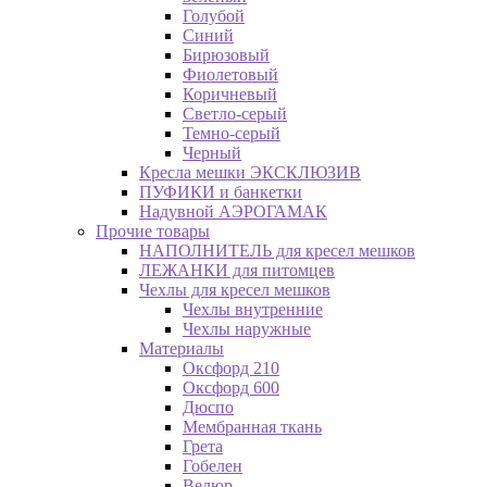
Голубой
Синий
Бирюзовый
Фиолетовый
Коричневый
Светло-серый
Темно-серый
Черный
Кресла мешки ЭКСКЛЮЗИВ
ПУФИКИ и банкетки
Надувной АЭРОГАМАК
Прочие товары
НАПОЛНИТЕЛЬ для кресел мешков
ЛЕЖАНКИ для питомцев
Чехлы для кресел мешков
Чехлы внутренние
Чехлы наружные
Материалы
Оксфорд 210
Оксфорд 600
Дюспо
Мембранная ткань
Грета
Гобелен
Велюр