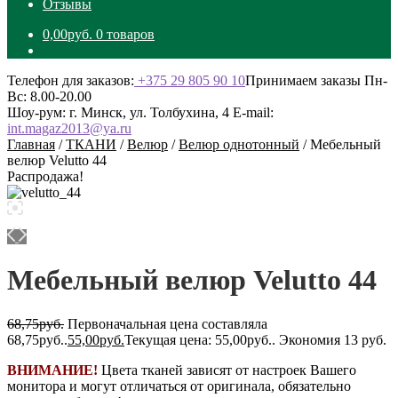
Отзывы
0,00
руб.
0 товаров
Телефон для заказов:
+375 29 805 90 10
Принимаем заказы Пн-
Вс: 8.00-20.00
Шоу-рум: г. Минск, ул. Толбухина, 4
E-mail:
int.magaz2013@ya.ru
Главная
/
ТКАНИ
/
Велюр
/
Велюр однотонный
/
Мебельный
велюр Velutto 44
Распродажа!
Мебельный велюр Velutto 44
68,75
руб.
Первоначальная цена составляла
68,75руб..
55,00
руб.
Текущая цена: 55,00руб..
Экономия 13 руб.
ВНИМАНИЕ!
Цвета тканей зависят от настроек Вашего
монитора и могут отличаться от оригинала, обязательно