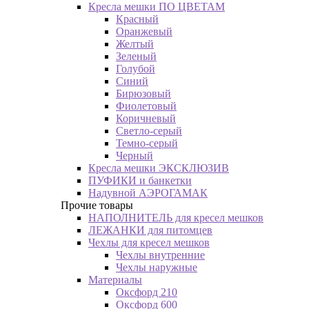
Кресла мешки ПО ЦВЕТАМ
Красный
Оранжевый
Желтый
Зеленый
Голубой
Синий
Бирюзовый
Фиолетовый
Коричневый
Светло-серый
Темно-серый
Черный
Кресла мешки ЭКСКЛЮЗИВ
ПУФИКИ и банкетки
Надувной АЭРОГАМАК
Прочие товары
НАПОЛНИТЕЛЬ для кресел мешков
ЛЕЖАНКИ для питомцев
Чехлы для кресел мешков
Чехлы внутренние
Чехлы наружные
Материалы
Оксфорд 210
Оксфорд 600