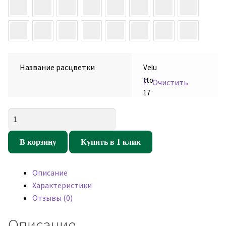
Название расцветки
Velu
tto
Очистить
17
Количество
товара
Мебельный
В корзину
Купить в 1 клик
велюр
Velutto
Описание
17
Характеристики
Отзывы (0)
Описание