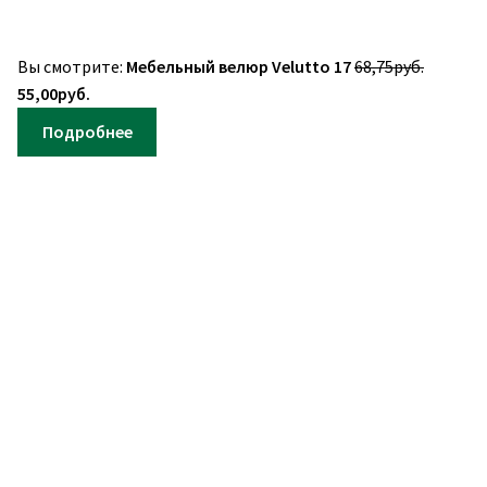
Первон
Вы смотрите:
Мебельный велюр Velutto 17
68,75
руб.
Текущая
цена
55,00
руб.
цена:
составл
Подробнее
55,00руб..
68,75руб