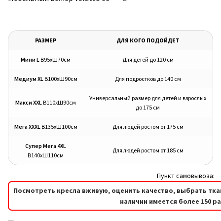
РАЗМЕР
ДЛЯ КОГО ПОДОЙДЕТ
Мини L
В95хШ70см
Для детей до 120 см
Медиум XL
В100хШ90см
Для подростков до 140 см
Универсальный размер для детей и взрослых
Макси XXL
В110хШ90см
до 175 см
Мега XXXL
В135хШ100см
Для людей ростом от 175 см
Супер Мега 4XL
Для людей ростом от 185 см
В140хШ110см
Пункт самовывоза:
Посмотреть кресла вживую, оценить качество, выбрать тка
наличии имеется более 150 р