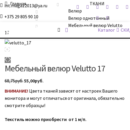
Главная
ТКАНИ
int.magaz2013@ya.ru
Велюр
+375 29 805 90 10
Велюр однотонный
Мебельный велюр Velutto
ДримБэг.бай
Каталог
СКИ
17
Мебельный велюр Velutto 17
Первоначальная
Текущая
68,75
руб.
55,00
руб.
цена
цена:
ВНИМАНИЕ!
Цвета тканей зависят от настроек Вашего
составляла
55,00руб..
монитора и могут отличаться от оригинала, обязательно
68,75руб..
смотрите образцы!
Текстиль можно приобрести от 1 м/п.