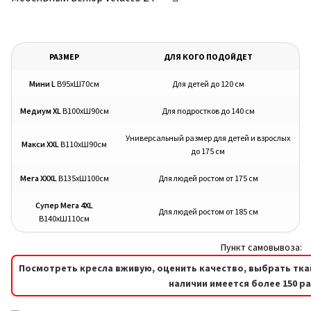
РАЗМЕР
ДЛЯ КОГО ПОДОЙДЕТ
Мини L
В95хШ70см
Для детей до 120 см
Медиум XL
В100хШ90см
Для подростков до 140 см
Универсальный размер для детей и взрослых
Макси XXL
В110хШ90см
до 175 см
Мега XXXL
В135хШ100см
Для людей ростом от 175 см
Супер Мега 4XL
Для людей ростом от 185 см
В140хШ110см
Пункт самовывоза:
Посмотреть кресла вживую, оценить качество, выбрать тка
наличии имеется более 150 р