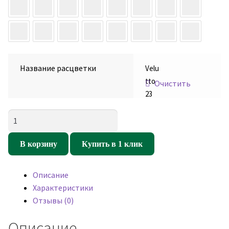
Название расцветки
Velu
tto
Очистить
23
Количество
товара
Мебельный
В корзину
Купить в 1 клик
велюр
Velutto
Описание
23
Характеристики
Отзывы (0)
Описание