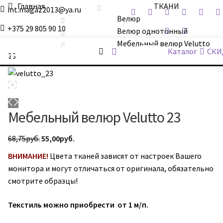
Главная
ТКАНИ
int.magaz2013@ya.ru
Велюр
+375 29 805 90 10
Велюр однотонный
Мебельный велюр Velutto
ДримБэг.бай
Каталог
СКИ
23
Мебельный велюр Velutto 23
Первоначальная
Текущая
68,75
руб.
55,00
руб.
цена
цена:
ВНИМАНИЕ!
Цвета тканей зависят от настроек Вашего
составляла
55,00руб..
монитора и могут отличаться от оригинала, обязательно
68,75руб..
смотрите образцы!
Текстиль можно приобрести от 1 м/п.