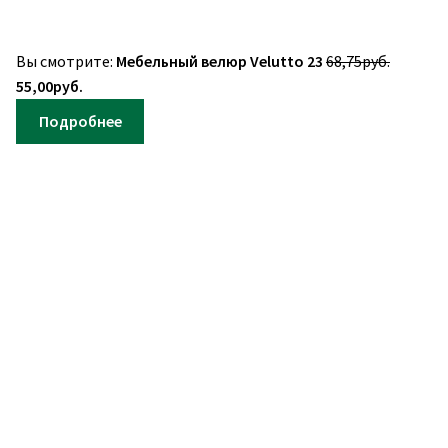
Первон
Вы смотрите:
Мебельный велюр Velutto 23
68,75
руб.
Текущая
цена
55,00
руб.
цена:
составл
Подробнее
55,00руб..
68,75руб