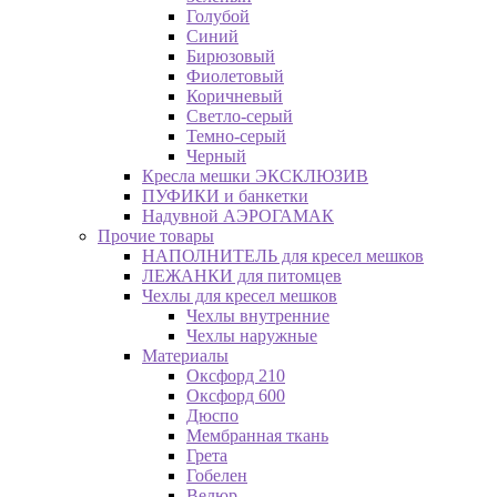
Голубой
Синий
Бирюзовый
Фиолетовый
Коричневый
Светло-серый
Темно-серый
Черный
Кресла мешки ЭКСКЛЮЗИВ
ПУФИКИ и банкетки
Надувной АЭРОГАМАК
Прочие товары
НАПОЛНИТЕЛЬ для кресел мешков
ЛЕЖАНКИ для питомцев
Чехлы для кресел мешков
Чехлы внутренние
Чехлы наружные
Материалы
Оксфорд 210
Оксфорд 600
Дюспо
Мембранная ткань
Грета
Гобелен
Велюр