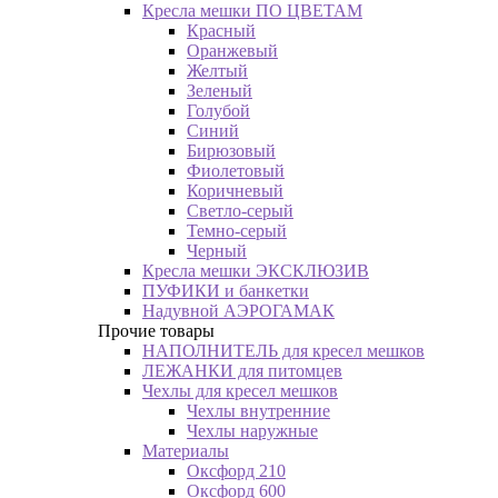
Кресла мешки ПО ЦВЕТАМ
Красный
Оранжевый
Желтый
Зеленый
Голубой
Синий
Бирюзовый
Фиолетовый
Коричневый
Светло-серый
Темно-серый
Черный
Кресла мешки ЭКСКЛЮЗИВ
ПУФИКИ и банкетки
Надувной АЭРОГАМАК
Прочие товары
НАПОЛНИТЕЛЬ для кресел мешков
ЛЕЖАНКИ для питомцев
Чехлы для кресел мешков
Чехлы внутренние
Чехлы наружные
Материалы
Оксфорд 210
Оксфорд 600