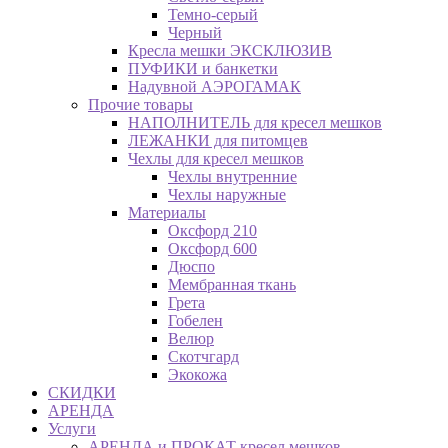
Темно-серый
Черный
Кресла мешки ЭКСКЛЮЗИВ
ПУФИКИ и банкетки
Надувной АЭРОГАМАК
Прочие товары
НАПОЛНИТЕЛЬ для кресел мешков
ЛЕЖАНКИ для питомцев
Чехлы для кресел мешков
Чехлы внутренние
Чехлы наружные
Материалы
Оксфорд 210
Оксфорд 600
Дюспо
Мембранная ткань
Грета
Гобелен
Велюр
Скотчгард
Экокожа
СКИДКИ
АРЕНДА
Услуги
АРЕНДА и ПРОКАТ кресел мешков