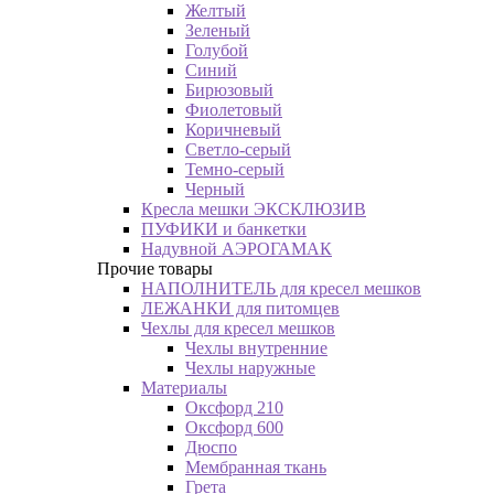
Желтый
Зеленый
Голубой
Синий
Бирюзовый
Фиолетовый
Коричневый
Светло-серый
Темно-серый
Черный
Кресла мешки ЭКСКЛЮЗИВ
ПУФИКИ и банкетки
Надувной АЭРОГАМАК
Прочие товары
НАПОЛНИТЕЛЬ для кресел мешков
ЛЕЖАНКИ для питомцев
Чехлы для кресел мешков
Чехлы внутренние
Чехлы наружные
Материалы
Оксфорд 210
Оксфорд 600
Дюспо
Мембранная ткань
Грета