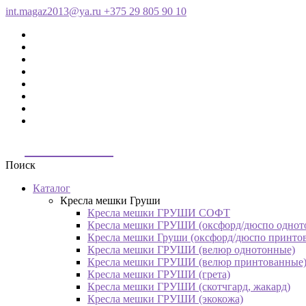
int.magaz2013@ya.ru
+375 29 805 90 10
ДримБэг.бай
Поиск
Каталог
Кресла мешки Груши
Кресла мешки ГРУШИ СОФТ
Кресла мешки ГРУШИ (оксфорд/дюспо однот
Кресла мешки Груши (оксфорд/дюспо принто
Кресла мешки ГРУШИ (велюр однотонные)
Кресла мешки ГРУШИ (велюр принтованные
Кресла мешки ГРУШИ (грета)
Кресла мешки ГРУШИ (скотчгард, жакард)
Кресла мешки ГРУШИ (экокожа)