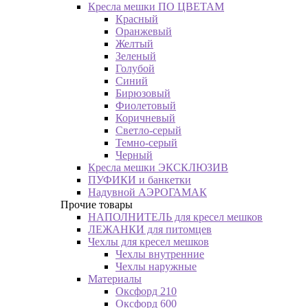
Кресла мешки ПО ЦВЕТАМ
Красный
Оранжевый
Желтый
Зеленый
Голубой
Синий
Бирюзовый
Фиолетовый
Коричневый
Светло-серый
Темно-серый
Черный
Кресла мешки ЭКСКЛЮЗИВ
ПУФИКИ и банкетки
Надувной АЭРОГАМАК
Прочие товары
НАПОЛНИТЕЛЬ для кресел мешков
ЛЕЖАНКИ для питомцев
Чехлы для кресел мешков
Чехлы внутренние
Чехлы наружные
Материалы
Оксфорд 210
Оксфорд 600