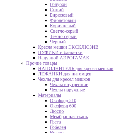
Голубой
Синий
Бирюзовый
Фиолетовый
Коричневый
Светло-серый
Темно-серый
Черный
Кресла мешки ЭКСКЛЮЗИВ
ПУФИКИ и банкетки
Надувной АЭРОГАМАК
Прочие товары
НАПОЛНИТЕЛЬ для кресел мешков
ЛЕЖАНКИ для питомцев
Чехлы для кресел мешков
Чехлы внутренние
Чехлы наружные
Материалы
Оксфорд 210
Оксфорд 600
Дюспо
Мембранная ткань
Грета
Гобелен
Велюр