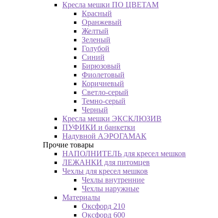
Кресла мешки ПО ЦВЕТАМ
Красный
Оранжевый
Желтый
Зеленый
Голубой
Синий
Бирюзовый
Фиолетовый
Коричневый
Светло-серый
Темно-серый
Черный
Кресла мешки ЭКСКЛЮЗИВ
ПУФИКИ и банкетки
Надувной АЭРОГАМАК
Прочие товары
НАПОЛНИТЕЛЬ для кресел мешков
ЛЕЖАНКИ для питомцев
Чехлы для кресел мешков
Чехлы внутренние
Чехлы наружные
Материалы
Оксфорд 210
Оксфорд 600