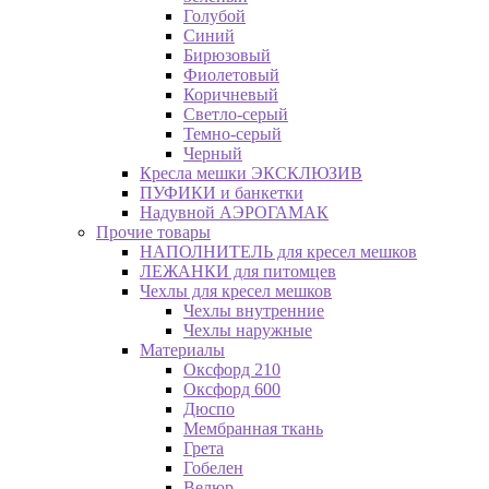
Голубой
Синий
Бирюзовый
Фиолетовый
Коричневый
Светло-серый
Темно-серый
Черный
Кресла мешки ЭКСКЛЮЗИВ
ПУФИКИ и банкетки
Надувной АЭРОГАМАК
Прочие товары
НАПОЛНИТЕЛЬ для кресел мешков
ЛЕЖАНКИ для питомцев
Чехлы для кресел мешков
Чехлы внутренние
Чехлы наружные
Материалы
Оксфорд 210
Оксфорд 600
Дюспо
Мембранная ткань
Грета
Гобелен
Велюр