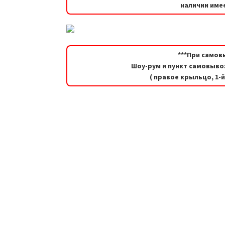
наличии имее
***При самов
Шоу-рум и пункт самовывоз
( правое крыльцо, 1-