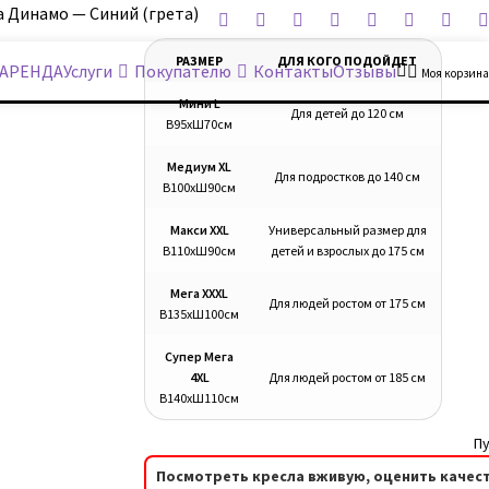
 Динамо — Синий (грета)
РАЗМЕР
ДЛЯ КОГО ПОДОЙДЕТ
АРЕНДА
Услуги
Покупателю
Контакты
Отзывы
Моя корзина
Мини L
Для детей до 120 см
В95хШ70см
Медиум XL
Для подростков до 140 см
В100хШ90см
Макси XXL
Универсальный размер для
В110хШ90см
детей и взрослых до 175 см
Мега XXXL
Для людей ростом от 175 см
В135хШ100см
Супер Мега
4XL
Для людей ростом от 185 см
В140хШ110см
Пу
Посмотреть кресла вживую, оценить качест