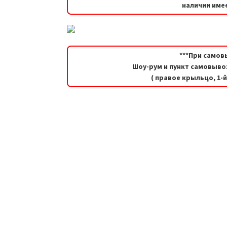
наличии имее
***При самов
Шоу-рум и пункт самовывоз
( правое крыльцо, 1-