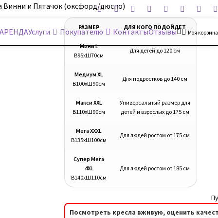
а Винни и Пятачок (оксфорд/дюспо)
РАЗМЕР
ДЛЯ КОГО ПОДОЙДЕТ
АРЕНДА
Услуги
Покупателю
Контакты
Отзывы
Моя корзина
Мини L
Для детей до 120 см
В95хШ70см
Медиум XL
Для подростков до 140 см
В100хШ90см
Макси XXL
Универсальный размер для
В110хШ90см
детей и взрослых до 175 см
Мега XXXL
Для людей ростом от 175 см
В135хШ100см
Супер Мега
4XL
Для людей ростом от 185 см
В140хШ110см
Пу
Посмотреть кресла вживую, оценить качест