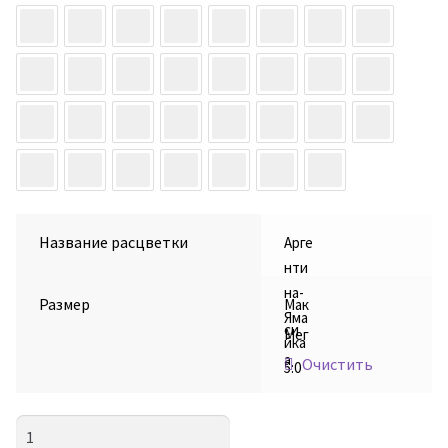
Название расцветки
Арге
нти
на-
Размер
Мак
Яма
си
Мег
йка
а
Очистить
5:0
Количество