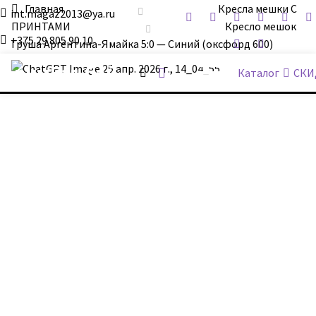
Главная
Кресла мешки С
int.magaz2013@ya.ru
ПРИНТАМИ
Кресло мешок
+375 29 805 90 10
Груша Аргентина-Ямайка 5:0 — Синий (оксфорд 600)
ДримБэг.бай
Каталог
СКИ