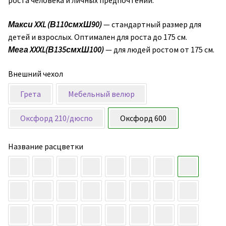
роста человека и личных предпочтений.
Макси XXL
(В110смхШ90)
— стандартный размер для
детей и взрослых. Оптимален для роста до 175 см.
Мега XXXL
(В135смхШ100)
— для людей ростом от 175 см.
Внешний чехол
Грета
Мебельный велюр
Оксфорд 210/дюспо
Оксфорд 600
Название расцветки