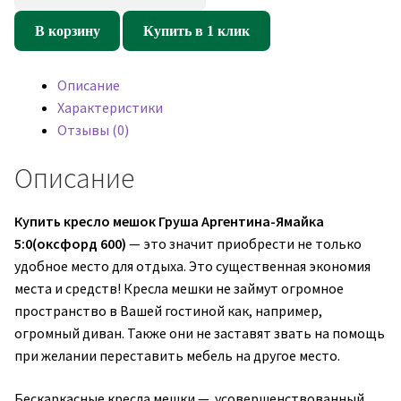
товара
Кресло
В корзину
Купить в 1 клик
мешок
Груша
Описание
Аргентина-
Характеристики
Ямайка
Отзывы (0)
5:0
-
Описание
Синий
(оксфорд
Купить кресло мешок Груша Аргентина-Ямайка
600)
5:0(оксфорд 600)
— это значит приобрести не только
удобное место для отдыха. Это существенная экономия
места и средств! Кресла мешки не займут огромное
пространство в Вашей гостиной как, например,
огромный диван. Также они не заставят звать на помощь
при желании переставить мебель на другое место.
Бескаркасные кресла мешки — усовершенствованный