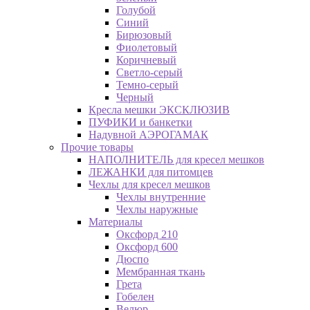
Голубой
Синий
Бирюзовый
Фиолетовый
Коричневый
Светло-серый
Темно-серый
Черный
Кресла мешки ЭКСКЛЮЗИВ
ПУФИКИ и банкетки
Надувной АЭРОГАМАК
Прочие товары
НАПОЛНИТЕЛЬ для кресел мешков
ЛЕЖАНКИ для питомцев
Чехлы для кресел мешков
Чехлы внутренние
Чехлы наружные
Материалы
Оксфорд 210
Оксфорд 600
Дюспо
Мембранная ткань
Грета
Гобелен
Велюр