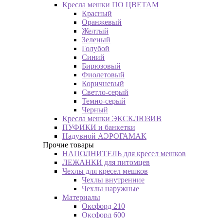
Кресла мешки ПО ЦВЕТАМ
Красный
Оранжевый
Желтый
Зеленый
Голубой
Синий
Бирюзовый
Фиолетовый
Коричневый
Светло-серый
Темно-серый
Черный
Кресла мешки ЭКСКЛЮЗИВ
ПУФИКИ и банкетки
Надувной АЭРОГАМАК
Прочие товары
НАПОЛНИТЕЛЬ для кресел мешков
ЛЕЖАНКИ для питомцев
Чехлы для кресел мешков
Чехлы внутренние
Чехлы наружные
Материалы
Оксфорд 210
Оксфорд 600